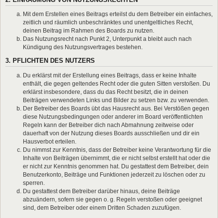
Mit dem Erstellen eines Beitrags erteilst du dem Betreiber ein einfaches,
zeitlich und räumlich unbeschränktes und unentgeltliches Recht,
deinen Beitrag im Rahmen des Boards zu nutzen.
Das Nutzungsrecht nach Punkt 2, Unterpunkt a bleibt auch nach
Kündigung des Nutzungsvertrages bestehen.
3. PFLICHTEN DES NUTZERS
Du erklärst mit der Erstellung eines Beitrags, dass er keine Inhalte
enthält, die gegen geltendes Recht oder die guten Sitten verstoßen. Du
erklärst insbesondere, dass du das Recht besitzt, die in deinen
Beiträgen verwendeten Links und Bilder zu setzen bzw. zu verwenden.
Der Betreiber des Boards übt das Hausrecht aus. Bei Verstößen gegen
diese Nutzungsbedingungen oder anderer im Board veröffentlichten
Regeln kann der Betreiber dich nach Abmahnung zeitweise oder
dauerhaft von der Nutzung dieses Boards ausschließen und dir ein
Hausverbot erteilen.
Du nimmst zur Kenntnis, dass der Betreiber keine Verantwortung für die
Inhalte von Beiträgen übernimmt, die er nicht selbst erstellt hat oder die
er nicht zur Kenntnis genommen hat. Du gestattest dem Betreiber, dein
Benutzerkonto, Beiträge und Funktionen jederzeit zu löschen oder zu
sperren.
Du gestattest dem Betreiber darüber hinaus, deine Beiträge
abzuändern, sofern sie gegen o. g. Regeln verstoßen oder geeignet
sind, dem Betreiber oder einem Dritten Schaden zuzufügen.