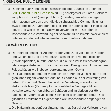
4. GENERAL PUBLIC LICENSE
Du nimmst zur Kenntnis, dass es sich bei phpBB um eine unter der „
GNU General Public License v2
“ (GPL) bereitgestellten Foren-Software
von phpBB Limited (www.phpbb.com) handelt; deutschsprachige
Informationen werden durch die deutschsprachige Community unter
www.phpbb.de zur Verfügung gestellt. Beide haben keinen Einfluss auf
die Art und Weise, wie die Software verwendet wird. Sie können
insbesondere die Verwendung der Software für bestimmte Zwecke nicht
untersagen oder auf Inhalte fremder Foren Einfluss nehmen.
5. GEWÄHRLEISTUNG
Der Betreiber haftet mit Ausnahme der Verletzung von Leben, Körper
und Gesundheit und der Verletzung wesentlicher Vertragspflichten
(Kardinalpflichten) nur für Schäden, die auf ein vorsätzliches oder grob
fahrlässiges Verhalten zurückzuführen sind. Dies gilt auch für mittelbare
Folgeschäden wie insbesondere entgangenen Gewinn.
Die Haftung ist gegenüber Verbrauchern außer bei vorsätzlichem oder
grob fahrlässigem Verhalten oder bei Schäden aus der Verletzung von
Leben, Körper und Gesundheit und der Verletzung wesentlicher
Vertragspflichten (Kardinalpflichten) auf die bei Vertragsschluss
typischerweise vorhersehbaren Schäden und im übrigen der Höhe
nach auf die vertragstypischen Durchschnittsschäden begrenzt. Dies
gilt auch für mittelbare Folgeschäden wie insbesondere entgangenen
Gewinn.
Die Haftung ist gegenüber Unternehmern außer bei der Verletzung von