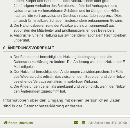
Leben, Körper und Gesundheit oder vorsätzlichem oder grob
fahrlässigem Verhalten des Betreibers auf die bei Vertragsschluss
typischerweise vorhersehbaren Schäden und im Übrigen der Höhe
nach auf die vertragstypischen Durchschnittsschäden begrenzt. Dies
gilt auch für mittelbare Schäden, insbesondere entgangenen Gewinn.
Die Haftungsbegrenzung der Absätze a bis c gilt sinngemäß auch
zugunsten der Mitarbeiter und Erfüllungsgehilfen des Betreibers.
Ansprüche für eine Haftung aus zwingendem nationalem Recht bleiben
unberührt.
6. ÄNDERUNGSVORBEHALT
Der Betreiber ist berechtigt, die Nutzungsbedingungen und die
Datenschutzerklärung zu ändern. Die Änderung wird dem Nutzer per E-
Mail mitgeteilt.
Der Nutzer ist berechtigt, den Änderungen zu widersprechen. Im Falle
des Widerspruchs erlischt das zwischen dem Betreiber und dem Nutzer
bestehende Vertragsverhältnis mit sofortiger Wirkung.
Die Änderungen gelten als anerkannt und verbindlich, wenn der Nutzer
den Änderungen zugestimmt hat.
Informationen über den Umgang mit deinen persönlichen Daten
sind in der Datenschutzerklärung enthalten.
Foren-Übersicht
Alle Zeiten sind
UTC+02:00