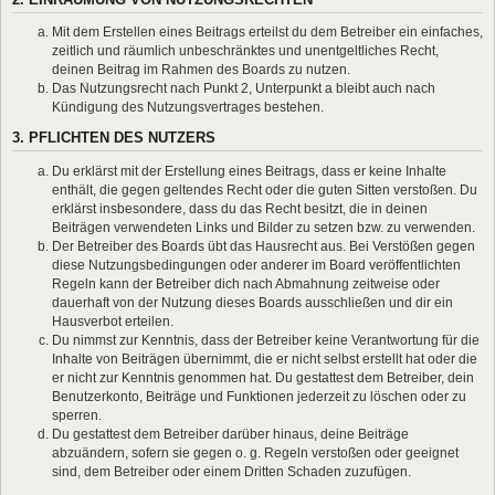
Mit dem Erstellen eines Beitrags erteilst du dem Betreiber ein einfaches,
zeitlich und räumlich unbeschränktes und unentgeltliches Recht,
deinen Beitrag im Rahmen des Boards zu nutzen.
Das Nutzungsrecht nach Punkt 2, Unterpunkt a bleibt auch nach
Kündigung des Nutzungsvertrages bestehen.
3. PFLICHTEN DES NUTZERS
Du erklärst mit der Erstellung eines Beitrags, dass er keine Inhalte
enthält, die gegen geltendes Recht oder die guten Sitten verstoßen. Du
erklärst insbesondere, dass du das Recht besitzt, die in deinen
Beiträgen verwendeten Links und Bilder zu setzen bzw. zu verwenden.
Der Betreiber des Boards übt das Hausrecht aus. Bei Verstößen gegen
diese Nutzungsbedingungen oder anderer im Board veröffentlichten
Regeln kann der Betreiber dich nach Abmahnung zeitweise oder
dauerhaft von der Nutzung dieses Boards ausschließen und dir ein
Hausverbot erteilen.
Du nimmst zur Kenntnis, dass der Betreiber keine Verantwortung für die
Inhalte von Beiträgen übernimmt, die er nicht selbst erstellt hat oder die
er nicht zur Kenntnis genommen hat. Du gestattest dem Betreiber, dein
Benutzerkonto, Beiträge und Funktionen jederzeit zu löschen oder zu
sperren.
Du gestattest dem Betreiber darüber hinaus, deine Beiträge
abzuändern, sofern sie gegen o. g. Regeln verstoßen oder geeignet
sind, dem Betreiber oder einem Dritten Schaden zuzufügen.