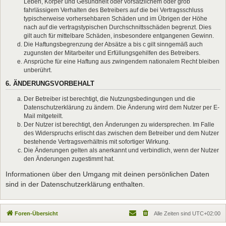
Leben, Körper und Gesundheit oder vorsätzlichem oder grob
fahrlässigem Verhalten des Betreibers auf die bei Vertragsschluss
typischerweise vorhersehbaren Schäden und im Übrigen der Höhe
nach auf die vertragstypischen Durchschnittsschäden begrenzt. Dies
gilt auch für mittelbare Schäden, insbesondere entgangenen Gewinn.
Die Haftungsbegrenzung der Absätze a bis c gilt sinngemäß auch
zugunsten der Mitarbeiter und Erfüllungsgehilfen des Betreibers.
Ansprüche für eine Haftung aus zwingendem nationalem Recht bleiben
unberührt.
6. ÄNDERUNGSVORBEHALT
Der Betreiber ist berechtigt, die Nutzungsbedingungen und die
Datenschutzerklärung zu ändern. Die Änderung wird dem Nutzer per E-
Mail mitgeteilt.
Der Nutzer ist berechtigt, den Änderungen zu widersprechen. Im Falle
des Widerspruchs erlischt das zwischen dem Betreiber und dem Nutzer
bestehende Vertragsverhältnis mit sofortiger Wirkung.
Die Änderungen gelten als anerkannt und verbindlich, wenn der Nutzer
den Änderungen zugestimmt hat.
Informationen über den Umgang mit deinen persönlichen Daten
sind in der Datenschutzerklärung enthalten.
Foren-Übersicht
Alle Zeiten sind
UTC+02:00