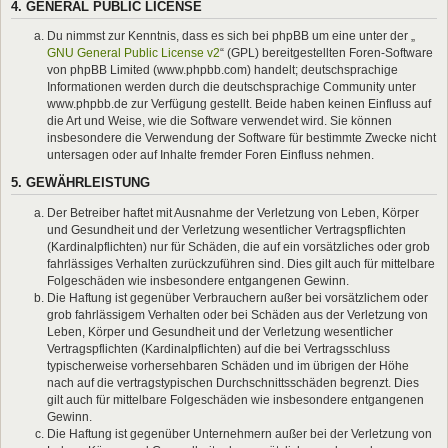
4. GENERAL PUBLIC LICENSE
Du nimmst zur Kenntnis, dass es sich bei phpBB um eine unter der „
GNU General Public License v2
“ (GPL) bereitgestellten Foren-Software
von phpBB Limited (www.phpbb.com) handelt; deutschsprachige
Informationen werden durch die deutschsprachige Community unter
www.phpbb.de zur Verfügung gestellt. Beide haben keinen Einfluss auf
die Art und Weise, wie die Software verwendet wird. Sie können
insbesondere die Verwendung der Software für bestimmte Zwecke nicht
untersagen oder auf Inhalte fremder Foren Einfluss nehmen.
5. GEWÄHRLEISTUNG
Der Betreiber haftet mit Ausnahme der Verletzung von Leben, Körper
und Gesundheit und der Verletzung wesentlicher Vertragspflichten
(Kardinalpflichten) nur für Schäden, die auf ein vorsätzliches oder grob
fahrlässiges Verhalten zurückzuführen sind. Dies gilt auch für mittelbare
Folgeschäden wie insbesondere entgangenen Gewinn.
Die Haftung ist gegenüber Verbrauchern außer bei vorsätzlichem oder
grob fahrlässigem Verhalten oder bei Schäden aus der Verletzung von
Leben, Körper und Gesundheit und der Verletzung wesentlicher
Vertragspflichten (Kardinalpflichten) auf die bei Vertragsschluss
typischerweise vorhersehbaren Schäden und im übrigen der Höhe
nach auf die vertragstypischen Durchschnittsschäden begrenzt. Dies
gilt auch für mittelbare Folgeschäden wie insbesondere entgangenen
Gewinn.
Die Haftung ist gegenüber Unternehmern außer bei der Verletzung von