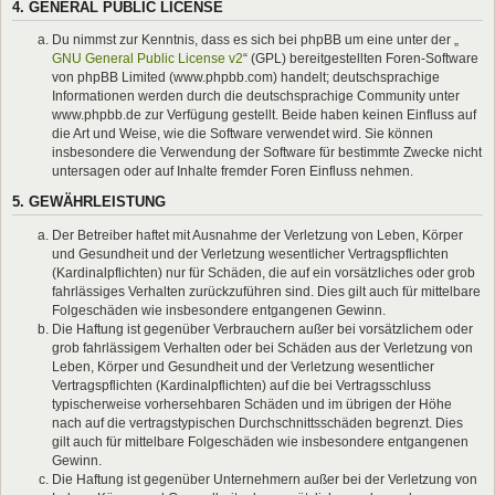
4. GENERAL PUBLIC LICENSE
Du nimmst zur Kenntnis, dass es sich bei phpBB um eine unter der „
GNU General Public License v2
“ (GPL) bereitgestellten Foren-Software
von phpBB Limited (www.phpbb.com) handelt; deutschsprachige
Informationen werden durch die deutschsprachige Community unter
www.phpbb.de zur Verfügung gestellt. Beide haben keinen Einfluss auf
die Art und Weise, wie die Software verwendet wird. Sie können
insbesondere die Verwendung der Software für bestimmte Zwecke nicht
untersagen oder auf Inhalte fremder Foren Einfluss nehmen.
5. GEWÄHRLEISTUNG
Der Betreiber haftet mit Ausnahme der Verletzung von Leben, Körper
und Gesundheit und der Verletzung wesentlicher Vertragspflichten
(Kardinalpflichten) nur für Schäden, die auf ein vorsätzliches oder grob
fahrlässiges Verhalten zurückzuführen sind. Dies gilt auch für mittelbare
Folgeschäden wie insbesondere entgangenen Gewinn.
Die Haftung ist gegenüber Verbrauchern außer bei vorsätzlichem oder
grob fahrlässigem Verhalten oder bei Schäden aus der Verletzung von
Leben, Körper und Gesundheit und der Verletzung wesentlicher
Vertragspflichten (Kardinalpflichten) auf die bei Vertragsschluss
typischerweise vorhersehbaren Schäden und im übrigen der Höhe
nach auf die vertragstypischen Durchschnittsschäden begrenzt. Dies
gilt auch für mittelbare Folgeschäden wie insbesondere entgangenen
Gewinn.
Die Haftung ist gegenüber Unternehmern außer bei der Verletzung von