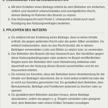
Mit dem Erstellen eines Beitrags erteilst du dem Betreiber ein einfaches,
zeitlich und räumlich unbeschränktes und unentgeltliches Recht,
deinen Beitrag im Rahmen des Boards zu nutzen.
Das Nutzungsrecht nach Punkt 2, Unterpunkt a bleibt auch nach
Kündigung des Nutzungsvertrages bestehen.
3. PFLICHTEN DES NUTZERS
Du erklärst mit der Erstellung eines Beitrags, dass er keine Inhalte
enthält, die gegen geltendes Recht oder die guten Sitten verstoßen. Du
erklärst insbesondere, dass du das Recht besitzt, die in deinen
Beiträgen verwendeten Links und Bilder zu setzen bzw. zu verwenden.
Der Betreiber des Boards übt das Hausrecht aus. Bei Verstößen gegen
diese Nutzungsbedingungen oder anderer im Board veröffentlichten
Regeln kann der Betreiber dich nach Abmahnung zeitweise oder
dauerhaft von der Nutzung dieses Boards ausschließen und dir ein
Hausverbot erteilen.
Du nimmst zur Kenntnis, dass der Betreiber keine Verantwortung für die
Inhalte von Beiträgen übernimmt, die er nicht selbst erstellt hat oder die
er nicht zur Kenntnis genommen hat. Du gestattest dem Betreiber, dein
Benutzerkonto, Beiträge und Funktionen jederzeit zu löschen oder zu
sperren.
Du gestattest dem Betreiber darüber hinaus, deine Beiträge
abzuändern, sofern sie gegen o. g. Regeln verstoßen oder geeignet
sind, dem Betreiber oder einem Dritten Schaden zuzufügen.