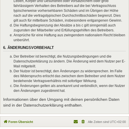
Leben, Körper und Gesundheit oder vorsätzlichem oder grob
fahrlässigem Verhalten des Betreibers auf die bei Vertragsschluss
typischerweise vorhersehbaren Schäden und im Übrigen der Höhe
nach auf die vertragstypischen Durchschnittsschäden begrenzt. Dies
gilt auch für mittelbare Schäden, insbesondere entgangenen Gewinn.
Die Haftungsbegrenzung der Absätze a bis c gilt sinngemäß auch
zugunsten der Mitarbeiter und Erfüllungsgehilfen des Betreibers.
Ansprüche für eine Haftung aus zwingendem nationalem Recht bleiben
unberührt.
6. ÄNDERUNGSVORBEHALT
Der Betreiber ist berechtigt, die Nutzungsbedingungen und die
Datenschutzerklärung zu ändern. Die Änderung wird dem Nutzer per E-
Mail mitgeteilt.
Der Nutzer ist berechtigt, den Änderungen zu widersprechen. Im Falle
des Widerspruchs erlischt das zwischen dem Betreiber und dem Nutzer
bestehende Vertragsverhältnis mit sofortiger Wirkung.
Die Änderungen gelten als anerkannt und verbindlich, wenn der Nutzer
den Änderungen zugestimmt hat.
Informationen über den Umgang mit deinen persönlichen Daten
sind in der Datenschutzerklärung enthalten.
Foren-Übersicht
Alle Zeiten sind
UTC+02:00