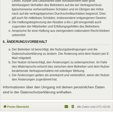
Leben, Körper und Gesundheit oder vorsätzlichem oder grob
fahrlässigem Verhalten des Betreibers auf die bei Vertragsschluss
typischerweise vorhersehbaren Schäden und im Übrigen der Höhe
nach auf die vertragstypischen Durchschnittsschäden begrenzt. Dies
gilt auch für mittelbare Schäden, insbesondere entgangenen Gewinn.
Die Haftungsbegrenzung der Absätze a bis c gilt sinngemäß auch
zugunsten der Mitarbeiter und Erfüllungsgehilfen des Betreibers.
Ansprüche für eine Haftung aus zwingendem nationalem Recht bleiben
unberührt.
6. ÄNDERUNGSVORBEHALT
Der Betreiber ist berechtigt, die Nutzungsbedingungen und die
Datenschutzerklärung zu ändern. Die Änderung wird dem Nutzer per E-
Mail mitgeteilt.
Der Nutzer ist berechtigt, den Änderungen zu widersprechen. Im Falle
des Widerspruchs erlischt das zwischen dem Betreiber und dem Nutzer
bestehende Vertragsverhältnis mit sofortiger Wirkung.
Die Änderungen gelten als anerkannt und verbindlich, wenn der Nutzer
den Änderungen zugestimmt hat.
Informationen über den Umgang mit deinen persönlichen Daten
sind in der Datenschutzerklärung enthalten.
Foren-Übersicht
Alle Zeiten sind
UTC+02:00