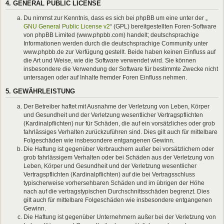
4. GENERAL PUBLIC LICENSE
Du nimmst zur Kenntnis, dass es sich bei phpBB um eine unter der „
GNU General Public License v2
“ (GPL) bereitgestellten Foren-Software
von phpBB Limited (www.phpbb.com) handelt; deutschsprachige
Informationen werden durch die deutschsprachige Community unter
www.phpbb.de zur Verfügung gestellt. Beide haben keinen Einfluss auf
die Art und Weise, wie die Software verwendet wird. Sie können
insbesondere die Verwendung der Software für bestimmte Zwecke nicht
untersagen oder auf Inhalte fremder Foren Einfluss nehmen.
5. GEWÄHRLEISTUNG
Der Betreiber haftet mit Ausnahme der Verletzung von Leben, Körper
und Gesundheit und der Verletzung wesentlicher Vertragspflichten
(Kardinalpflichten) nur für Schäden, die auf ein vorsätzliches oder grob
fahrlässiges Verhalten zurückzuführen sind. Dies gilt auch für mittelbare
Folgeschäden wie insbesondere entgangenen Gewinn.
Die Haftung ist gegenüber Verbrauchern außer bei vorsätzlichem oder
grob fahrlässigem Verhalten oder bei Schäden aus der Verletzung von
Leben, Körper und Gesundheit und der Verletzung wesentlicher
Vertragspflichten (Kardinalpflichten) auf die bei Vertragsschluss
typischerweise vorhersehbaren Schäden und im übrigen der Höhe
nach auf die vertragstypischen Durchschnittsschäden begrenzt. Dies
gilt auch für mittelbare Folgeschäden wie insbesondere entgangenen
Gewinn.
Die Haftung ist gegenüber Unternehmern außer bei der Verletzung von