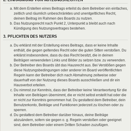
Mit dem Erstellen eines Beitrags erteilst du dem Betreiber ein einfaches,
zeitlich und räumlich unbeschränktes und unentgeltliches Recht,
deinen Beitrag im Rahmen des Boards zu nutzen.
Das Nutzungsrecht nach Punkt 2, Unterpunkt a bleibt auch nach
Kündigung des Nutzungsvertrages bestehen.
3. PFLICHTEN DES NUTZERS
Du erklärst mit der Erstellung eines Beitrags, dass er keine Inhalte
enthält, die gegen geltendes Recht oder die guten Sitten verstoßen. Du
erklärst insbesondere, dass du das Recht besitzt, die in deinen
Beiträgen verwendeten Links und Bilder zu setzen bzw. zu verwenden.
Der Betreiber des Boards übt das Hausrecht aus. Bei Verstößen gegen
diese Nutzungsbedingungen oder anderer im Board veröffentlichten
Regeln kann der Betreiber dich nach Abmahnung zeitweise oder
dauerhaft von der Nutzung dieses Boards ausschließen und dir ein
Hausverbot erteilen.
Du nimmst zur Kenntnis, dass der Betreiber keine Verantwortung für die
Inhalte von Beiträgen übernimmt, die er nicht selbst erstellt hat oder die
er nicht zur Kenntnis genommen hat. Du gestattest dem Betreiber, dein
Benutzerkonto, Beiträge und Funktionen jederzeit zu löschen oder zu
sperren.
Du gestattest dem Betreiber darüber hinaus, deine Beiträge
abzuändern, sofern sie gegen o. g. Regeln verstoßen oder geeignet
sind, dem Betreiber oder einem Dritten Schaden zuzufügen.