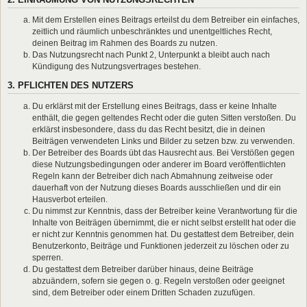
Mit dem Erstellen eines Beitrags erteilst du dem Betreiber ein einfaches,
zeitlich und räumlich unbeschränktes und unentgeltliches Recht,
deinen Beitrag im Rahmen des Boards zu nutzen.
Das Nutzungsrecht nach Punkt 2, Unterpunkt a bleibt auch nach
Kündigung des Nutzungsvertrages bestehen.
3. PFLICHTEN DES NUTZERS
Du erklärst mit der Erstellung eines Beitrags, dass er keine Inhalte
enthält, die gegen geltendes Recht oder die guten Sitten verstoßen. Du
erklärst insbesondere, dass du das Recht besitzt, die in deinen
Beiträgen verwendeten Links und Bilder zu setzen bzw. zu verwenden.
Der Betreiber des Boards übt das Hausrecht aus. Bei Verstößen gegen
diese Nutzungsbedingungen oder anderer im Board veröffentlichten
Regeln kann der Betreiber dich nach Abmahnung zeitweise oder
dauerhaft von der Nutzung dieses Boards ausschließen und dir ein
Hausverbot erteilen.
Du nimmst zur Kenntnis, dass der Betreiber keine Verantwortung für die
Inhalte von Beiträgen übernimmt, die er nicht selbst erstellt hat oder die
er nicht zur Kenntnis genommen hat. Du gestattest dem Betreiber, dein
Benutzerkonto, Beiträge und Funktionen jederzeit zu löschen oder zu
sperren.
Du gestattest dem Betreiber darüber hinaus, deine Beiträge
abzuändern, sofern sie gegen o. g. Regeln verstoßen oder geeignet
sind, dem Betreiber oder einem Dritten Schaden zuzufügen.