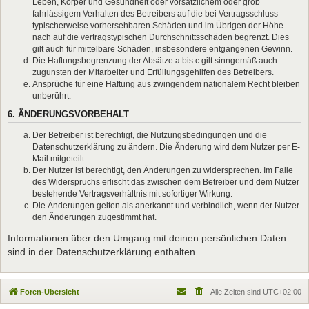
Leben, Körper und Gesundheit oder vorsätzlichem oder grob
fahrlässigem Verhalten des Betreibers auf die bei Vertragsschluss
typischerweise vorhersehbaren Schäden und im Übrigen der Höhe
nach auf die vertragstypischen Durchschnittsschäden begrenzt. Dies
gilt auch für mittelbare Schäden, insbesondere entgangenen Gewinn.
Die Haftungsbegrenzung der Absätze a bis c gilt sinngemäß auch
zugunsten der Mitarbeiter und Erfüllungsgehilfen des Betreibers.
Ansprüche für eine Haftung aus zwingendem nationalem Recht bleiben
unberührt.
6. ÄNDERUNGSVORBEHALT
Der Betreiber ist berechtigt, die Nutzungsbedingungen und die
Datenschutzerklärung zu ändern. Die Änderung wird dem Nutzer per E-
Mail mitgeteilt.
Der Nutzer ist berechtigt, den Änderungen zu widersprechen. Im Falle
des Widerspruchs erlischt das zwischen dem Betreiber und dem Nutzer
bestehende Vertragsverhältnis mit sofortiger Wirkung.
Die Änderungen gelten als anerkannt und verbindlich, wenn der Nutzer
den Änderungen zugestimmt hat.
Informationen über den Umgang mit deinen persönlichen Daten
sind in der Datenschutzerklärung enthalten.
Foren-Übersicht
Alle Zeiten sind
UTC+02:00