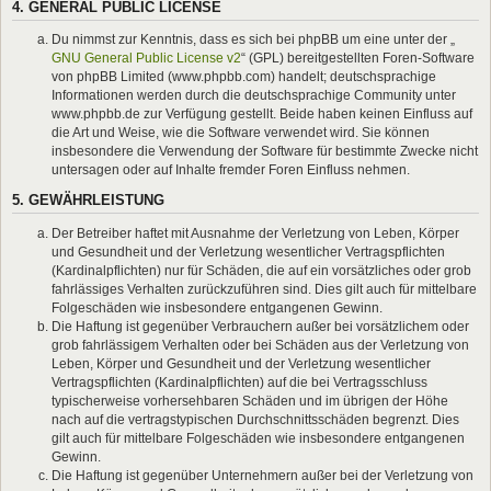
4. GENERAL PUBLIC LICENSE
Du nimmst zur Kenntnis, dass es sich bei phpBB um eine unter der „
GNU General Public License v2
“ (GPL) bereitgestellten Foren-Software
von phpBB Limited (www.phpbb.com) handelt; deutschsprachige
Informationen werden durch die deutschsprachige Community unter
www.phpbb.de zur Verfügung gestellt. Beide haben keinen Einfluss auf
die Art und Weise, wie die Software verwendet wird. Sie können
insbesondere die Verwendung der Software für bestimmte Zwecke nicht
untersagen oder auf Inhalte fremder Foren Einfluss nehmen.
5. GEWÄHRLEISTUNG
Der Betreiber haftet mit Ausnahme der Verletzung von Leben, Körper
und Gesundheit und der Verletzung wesentlicher Vertragspflichten
(Kardinalpflichten) nur für Schäden, die auf ein vorsätzliches oder grob
fahrlässiges Verhalten zurückzuführen sind. Dies gilt auch für mittelbare
Folgeschäden wie insbesondere entgangenen Gewinn.
Die Haftung ist gegenüber Verbrauchern außer bei vorsätzlichem oder
grob fahrlässigem Verhalten oder bei Schäden aus der Verletzung von
Leben, Körper und Gesundheit und der Verletzung wesentlicher
Vertragspflichten (Kardinalpflichten) auf die bei Vertragsschluss
typischerweise vorhersehbaren Schäden und im übrigen der Höhe
nach auf die vertragstypischen Durchschnittsschäden begrenzt. Dies
gilt auch für mittelbare Folgeschäden wie insbesondere entgangenen
Gewinn.
Die Haftung ist gegenüber Unternehmern außer bei der Verletzung von