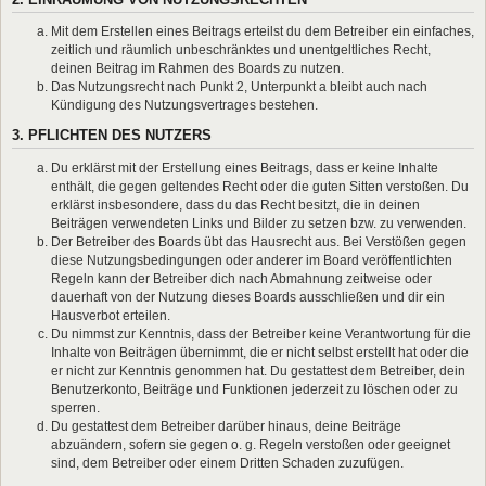
Mit dem Erstellen eines Beitrags erteilst du dem Betreiber ein einfaches,
zeitlich und räumlich unbeschränktes und unentgeltliches Recht,
deinen Beitrag im Rahmen des Boards zu nutzen.
Das Nutzungsrecht nach Punkt 2, Unterpunkt a bleibt auch nach
Kündigung des Nutzungsvertrages bestehen.
3. PFLICHTEN DES NUTZERS
Du erklärst mit der Erstellung eines Beitrags, dass er keine Inhalte
enthält, die gegen geltendes Recht oder die guten Sitten verstoßen. Du
erklärst insbesondere, dass du das Recht besitzt, die in deinen
Beiträgen verwendeten Links und Bilder zu setzen bzw. zu verwenden.
Der Betreiber des Boards übt das Hausrecht aus. Bei Verstößen gegen
diese Nutzungsbedingungen oder anderer im Board veröffentlichten
Regeln kann der Betreiber dich nach Abmahnung zeitweise oder
dauerhaft von der Nutzung dieses Boards ausschließen und dir ein
Hausverbot erteilen.
Du nimmst zur Kenntnis, dass der Betreiber keine Verantwortung für die
Inhalte von Beiträgen übernimmt, die er nicht selbst erstellt hat oder die
er nicht zur Kenntnis genommen hat. Du gestattest dem Betreiber, dein
Benutzerkonto, Beiträge und Funktionen jederzeit zu löschen oder zu
sperren.
Du gestattest dem Betreiber darüber hinaus, deine Beiträge
abzuändern, sofern sie gegen o. g. Regeln verstoßen oder geeignet
sind, dem Betreiber oder einem Dritten Schaden zuzufügen.