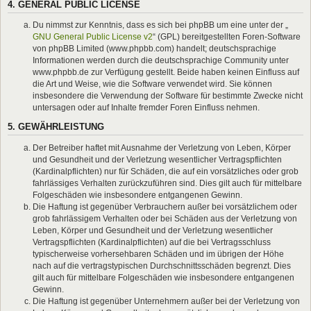
4. GENERAL PUBLIC LICENSE
Du nimmst zur Kenntnis, dass es sich bei phpBB um eine unter der „
GNU General Public License v2
“ (GPL) bereitgestellten Foren-Software
von phpBB Limited (www.phpbb.com) handelt; deutschsprachige
Informationen werden durch die deutschsprachige Community unter
www.phpbb.de zur Verfügung gestellt. Beide haben keinen Einfluss auf
die Art und Weise, wie die Software verwendet wird. Sie können
insbesondere die Verwendung der Software für bestimmte Zwecke nicht
untersagen oder auf Inhalte fremder Foren Einfluss nehmen.
5. GEWÄHRLEISTUNG
Der Betreiber haftet mit Ausnahme der Verletzung von Leben, Körper
und Gesundheit und der Verletzung wesentlicher Vertragspflichten
(Kardinalpflichten) nur für Schäden, die auf ein vorsätzliches oder grob
fahrlässiges Verhalten zurückzuführen sind. Dies gilt auch für mittelbare
Folgeschäden wie insbesondere entgangenen Gewinn.
Die Haftung ist gegenüber Verbrauchern außer bei vorsätzlichem oder
grob fahrlässigem Verhalten oder bei Schäden aus der Verletzung von
Leben, Körper und Gesundheit und der Verletzung wesentlicher
Vertragspflichten (Kardinalpflichten) auf die bei Vertragsschluss
typischerweise vorhersehbaren Schäden und im übrigen der Höhe
nach auf die vertragstypischen Durchschnittsschäden begrenzt. Dies
gilt auch für mittelbare Folgeschäden wie insbesondere entgangenen
Gewinn.
Die Haftung ist gegenüber Unternehmern außer bei der Verletzung von