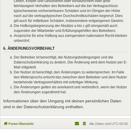
Leben, Körper und Gesundheit oder vorsätzlichem oder grob
fahrlässigem Verhalten des Betreibers auf die bei Vertragsschluss
typischerweise vorhersehbaren Schäden und im Übrigen der Höhe
nach auf die vertragstypischen Durchschnittsschäden begrenzt. Dies
gilt auch für mittelbare Schäden, insbesondere entgangenen Gewinn.
Die Haftungsbegrenzung der Absätze a bis c gilt sinngemäß auch
zugunsten der Mitarbeiter und Erfüllungsgehilfen des Betreibers.
Ansprüche für eine Haftung aus zwingendem nationalem Recht bleiben
unberührt.
6. ÄNDERUNGSVORBEHALT
Der Betreiber ist berechtigt, die Nutzungsbedingungen und die
Datenschutzerklärung zu ändern. Die Änderung wird dem Nutzer per E-
Mail mitgeteilt.
Der Nutzer ist berechtigt, den Änderungen zu widersprechen. Im Falle
des Widerspruchs erlischt das zwischen dem Betreiber und dem Nutzer
bestehende Vertragsverhältnis mit sofortiger Wirkung.
Die Änderungen gelten als anerkannt und verbindlich, wenn der Nutzer
den Änderungen zugestimmt hat.
Informationen über den Umgang mit deinen persönlichen Daten
sind in der Datenschutzerklärung enthalten.
Foren-Übersicht
Alle Zeiten sind
UTC+02:00