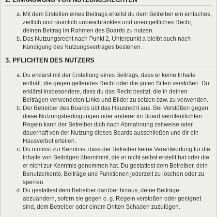
Mit dem Erstellen eines Beitrags erteilst du dem Betreiber ein einfaches,
zeitlich und räumlich unbeschränktes und unentgeltliches Recht,
deinen Beitrag im Rahmen des Boards zu nutzen.
Das Nutzungsrecht nach Punkt 2, Unterpunkt a bleibt auch nach
Kündigung des Nutzungsvertrages bestehen.
3. PFLICHTEN DES NUTZERS
Du erklärst mit der Erstellung eines Beitrags, dass er keine Inhalte
enthält, die gegen geltendes Recht oder die guten Sitten verstoßen. Du
erklärst insbesondere, dass du das Recht besitzt, die in deinen
Beiträgen verwendeten Links und Bilder zu setzen bzw. zu verwenden.
Der Betreiber des Boards übt das Hausrecht aus. Bei Verstößen gegen
diese Nutzungsbedingungen oder anderer im Board veröffentlichten
Regeln kann der Betreiber dich nach Abmahnung zeitweise oder
dauerhaft von der Nutzung dieses Boards ausschließen und dir ein
Hausverbot erteilen.
Du nimmst zur Kenntnis, dass der Betreiber keine Verantwortung für die
Inhalte von Beiträgen übernimmt, die er nicht selbst erstellt hat oder die
er nicht zur Kenntnis genommen hat. Du gestattest dem Betreiber, dein
Benutzerkonto, Beiträge und Funktionen jederzeit zu löschen oder zu
sperren.
Du gestattest dem Betreiber darüber hinaus, deine Beiträge
abzuändern, sofern sie gegen o. g. Regeln verstoßen oder geeignet
sind, dem Betreiber oder einem Dritten Schaden zuzufügen.