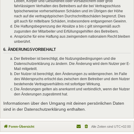
Leben, Körper und Gesundheit oder vorsätzlichem oder grob
fahrlässigem Verhalten des Betreibers auf die bei Vertragsschluss
typischerweise vorhersehbaren Schäden und im Übrigen der Höhe
nach auf die vertragstypischen Durchschnittsschäden begrenzt. Dies
gilt auch für mittelbare Schäden, insbesondere entgangenen Gewinn.
Die Haftungsbegrenzung der Absätze a bis c gilt sinngemäß auch
zugunsten der Mitarbeiter und Erfüllungsgehilfen des Betreibers.
Ansprüche für eine Haftung aus zwingendem nationalem Recht bleiben
unberührt.
6. ÄNDERUNGSVORBEHALT
Der Betreiber ist berechtigt, die Nutzungsbedingungen und die
Datenschutzerklärung zu ändern. Die Änderung wird dem Nutzer per E-
Mail mitgeteilt.
Der Nutzer ist berechtigt, den Änderungen zu widersprechen. Im Falle
des Widerspruchs erlischt das zwischen dem Betreiber und dem Nutzer
bestehende Vertragsverhältnis mit sofortiger Wirkung.
Die Änderungen gelten als anerkannt und verbindlich, wenn der Nutzer
den Änderungen zugestimmt hat.
Informationen über den Umgang mit deinen persönlichen Daten
sind in der Datenschutzerklärung enthalten.
Foren-Übersicht
Alle Zeiten sind
UTC+02:00