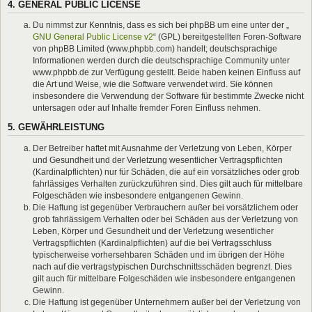
4. GENERAL PUBLIC LICENSE
Du nimmst zur Kenntnis, dass es sich bei phpBB um eine unter der „
GNU General Public License v2
“ (GPL) bereitgestellten Foren-Software
von phpBB Limited (www.phpbb.com) handelt; deutschsprachige
Informationen werden durch die deutschsprachige Community unter
www.phpbb.de zur Verfügung gestellt. Beide haben keinen Einfluss auf
die Art und Weise, wie die Software verwendet wird. Sie können
insbesondere die Verwendung der Software für bestimmte Zwecke nicht
untersagen oder auf Inhalte fremder Foren Einfluss nehmen.
5. GEWÄHRLEISTUNG
Der Betreiber haftet mit Ausnahme der Verletzung von Leben, Körper
und Gesundheit und der Verletzung wesentlicher Vertragspflichten
(Kardinalpflichten) nur für Schäden, die auf ein vorsätzliches oder grob
fahrlässiges Verhalten zurückzuführen sind. Dies gilt auch für mittelbare
Folgeschäden wie insbesondere entgangenen Gewinn.
Die Haftung ist gegenüber Verbrauchern außer bei vorsätzlichem oder
grob fahrlässigem Verhalten oder bei Schäden aus der Verletzung von
Leben, Körper und Gesundheit und der Verletzung wesentlicher
Vertragspflichten (Kardinalpflichten) auf die bei Vertragsschluss
typischerweise vorhersehbaren Schäden und im übrigen der Höhe
nach auf die vertragstypischen Durchschnittsschäden begrenzt. Dies
gilt auch für mittelbare Folgeschäden wie insbesondere entgangenen
Gewinn.
Die Haftung ist gegenüber Unternehmern außer bei der Verletzung von