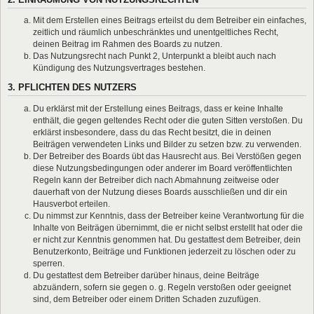
Mit dem Erstellen eines Beitrags erteilst du dem Betreiber ein einfaches,
zeitlich und räumlich unbeschränktes und unentgeltliches Recht,
deinen Beitrag im Rahmen des Boards zu nutzen.
Das Nutzungsrecht nach Punkt 2, Unterpunkt a bleibt auch nach
Kündigung des Nutzungsvertrages bestehen.
3. PFLICHTEN DES NUTZERS
Du erklärst mit der Erstellung eines Beitrags, dass er keine Inhalte
enthält, die gegen geltendes Recht oder die guten Sitten verstoßen. Du
erklärst insbesondere, dass du das Recht besitzt, die in deinen
Beiträgen verwendeten Links und Bilder zu setzen bzw. zu verwenden.
Der Betreiber des Boards übt das Hausrecht aus. Bei Verstößen gegen
diese Nutzungsbedingungen oder anderer im Board veröffentlichten
Regeln kann der Betreiber dich nach Abmahnung zeitweise oder
dauerhaft von der Nutzung dieses Boards ausschließen und dir ein
Hausverbot erteilen.
Du nimmst zur Kenntnis, dass der Betreiber keine Verantwortung für die
Inhalte von Beiträgen übernimmt, die er nicht selbst erstellt hat oder die
er nicht zur Kenntnis genommen hat. Du gestattest dem Betreiber, dein
Benutzerkonto, Beiträge und Funktionen jederzeit zu löschen oder zu
sperren.
Du gestattest dem Betreiber darüber hinaus, deine Beiträge
abzuändern, sofern sie gegen o. g. Regeln verstoßen oder geeignet
sind, dem Betreiber oder einem Dritten Schaden zuzufügen.