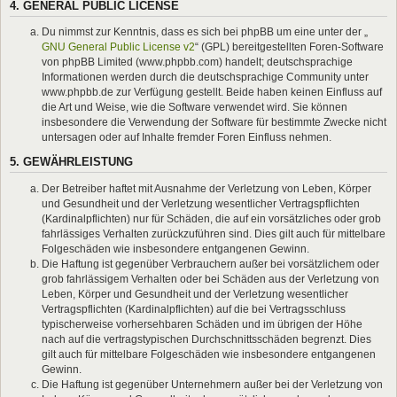
4. GENERAL PUBLIC LICENSE
Du nimmst zur Kenntnis, dass es sich bei phpBB um eine unter der „
GNU General Public License v2
“ (GPL) bereitgestellten Foren-Software
von phpBB Limited (www.phpbb.com) handelt; deutschsprachige
Informationen werden durch die deutschsprachige Community unter
www.phpbb.de zur Verfügung gestellt. Beide haben keinen Einfluss auf
die Art und Weise, wie die Software verwendet wird. Sie können
insbesondere die Verwendung der Software für bestimmte Zwecke nicht
untersagen oder auf Inhalte fremder Foren Einfluss nehmen.
5. GEWÄHRLEISTUNG
Der Betreiber haftet mit Ausnahme der Verletzung von Leben, Körper
und Gesundheit und der Verletzung wesentlicher Vertragspflichten
(Kardinalpflichten) nur für Schäden, die auf ein vorsätzliches oder grob
fahrlässiges Verhalten zurückzuführen sind. Dies gilt auch für mittelbare
Folgeschäden wie insbesondere entgangenen Gewinn.
Die Haftung ist gegenüber Verbrauchern außer bei vorsätzlichem oder
grob fahrlässigem Verhalten oder bei Schäden aus der Verletzung von
Leben, Körper und Gesundheit und der Verletzung wesentlicher
Vertragspflichten (Kardinalpflichten) auf die bei Vertragsschluss
typischerweise vorhersehbaren Schäden und im übrigen der Höhe
nach auf die vertragstypischen Durchschnittsschäden begrenzt. Dies
gilt auch für mittelbare Folgeschäden wie insbesondere entgangenen
Gewinn.
Die Haftung ist gegenüber Unternehmern außer bei der Verletzung von