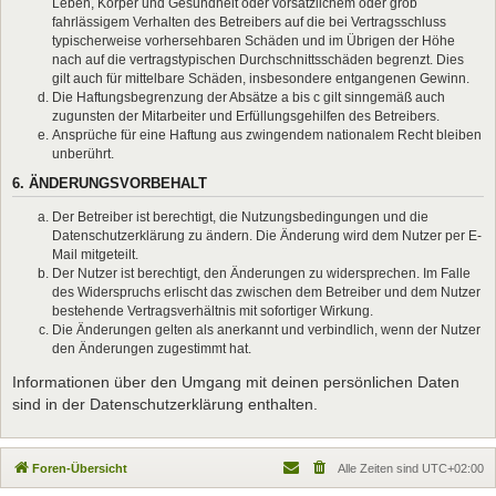
Leben, Körper und Gesundheit oder vorsätzlichem oder grob
fahrlässigem Verhalten des Betreibers auf die bei Vertragsschluss
typischerweise vorhersehbaren Schäden und im Übrigen der Höhe
nach auf die vertragstypischen Durchschnittsschäden begrenzt. Dies
gilt auch für mittelbare Schäden, insbesondere entgangenen Gewinn.
Die Haftungsbegrenzung der Absätze a bis c gilt sinngemäß auch
zugunsten der Mitarbeiter und Erfüllungsgehilfen des Betreibers.
Ansprüche für eine Haftung aus zwingendem nationalem Recht bleiben
unberührt.
6. ÄNDERUNGSVORBEHALT
Der Betreiber ist berechtigt, die Nutzungsbedingungen und die
Datenschutzerklärung zu ändern. Die Änderung wird dem Nutzer per E-
Mail mitgeteilt.
Der Nutzer ist berechtigt, den Änderungen zu widersprechen. Im Falle
des Widerspruchs erlischt das zwischen dem Betreiber und dem Nutzer
bestehende Vertragsverhältnis mit sofortiger Wirkung.
Die Änderungen gelten als anerkannt und verbindlich, wenn der Nutzer
den Änderungen zugestimmt hat.
Informationen über den Umgang mit deinen persönlichen Daten
sind in der Datenschutzerklärung enthalten.
Foren-Übersicht
Alle Zeiten sind
UTC+02:00