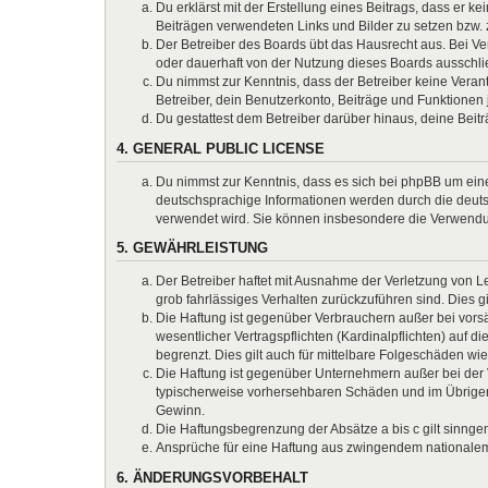
Du erklärst mit der Erstellung eines Beitrags, dass er k
Beiträgen verwendeten Links und Bilder zu setzen bzw.
Der Betreiber des Boards übt das Hausrecht aus. Bei 
oder dauerhaft von der Nutzung dieses Boards ausschlie
Du nimmst zur Kenntnis, dass der Betreiber keine Verantw
Betreiber, dein Benutzerkonto, Beiträge und Funktionen 
Du gestattest dem Betreiber darüber hinaus, deine Beit
4. GENERAL PUBLIC LICENSE
Du nimmst zur Kenntnis, dass es sich bei phpBB um eine
deutschsprachige Informationen werden durch die deuts
verwendet wird. Sie können insbesondere die Verwendun
5. GEWÄHRLEISTUNG
Der Betreiber haftet mit Ausnahme der Verletzung von Le
grob fahrlässiges Verhalten zurückzuführen sind. Dies 
Die Haftung ist gegenüber Verbrauchern außer bei vors
wesentlicher Vertragspflichten (Kardinalpflichten) auf
begrenzt. Dies gilt auch für mittelbare Folgeschäden 
Die Haftung ist gegenüber Unternehmern außer bei der V
typischerweise vorhersehbaren Schäden und im Übrigen 
Gewinn.
Die Haftungsbegrenzung der Absätze a bis c gilt sinnge
Ansprüche für eine Haftung aus zwingendem nationalem
6. ÄNDERUNGSVORBEHALT