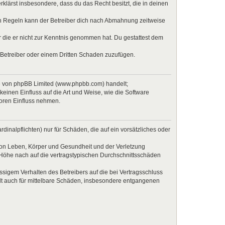
erklärst insbesondere, dass du das Recht besitzt, die in deinen
en Regeln kann der Betreiber dich nach Abmahnung zeitweise
er die er nicht zur Kenntnis genommen hat. Du gestattest dem
 Betreiber oder einem Dritten Schaden zuzufügen.
re von phpBB Limited (www.phpbb.com) handelt;
inen Einfluss auf die Art und Weise, wie die Software
Foren Einfluss nehmen.
inalpflichten) nur für Schäden, die auf ein vorsätzliches oder
von Leben, Körper und Gesundheit und der Verletzung
r Höhe nach auf die vertragstypischen Durchschnittsschäden
sigem Verhalten des Betreibers auf die bei Vertragsschluss
lt auch für mittelbare Schäden, insbesondere entgangenen