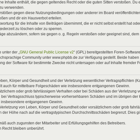
eine Inhalte enthält, die gegen geltendes Recht oder die guten Sitten verstoßen. Du 
 zu verwenden.
Verstößen gegen diese Nutzungsbedingungen oder anderer im Board veröffentlicht
ßen und dir ein Hausverbot erteilen.
ortung für die Inhalte von Beiträgen übernimmt, die er nicht selbst erstellt hat od
jederzeit zu löschen oder zu sperren.
räge abzuändern, sofern sie gegen o. g. Regeln verstoßen oder geeignet sind, dem
 unter der „
GNU General Public License v2
“ (GPL) bereitgestellten Foren-Softwa
chsprachige Community unter www.phpbb.de zur Verfügung gestellt. Beide haben ke
g der Software für bestimmte Zwecke nicht untersagen oder auf Inhalte fremder 
ben, Körper und Gesundheit und der Verletzung wesentlicher Vertragspflichten (Kard
gilt auch für mittelbare Folgeschäden wie insbesondere entgangenen Gewinn.
ätzlichem oder grob fahrlässigem Verhalten oder bei Schäden aus der Verletzung 
 die bei Vertragsschluss typischerweise vorhersehbaren Schäden und im übrigen de
wie insbesondere entgangenen Gewinn.
erletzung von Leben, Körper und Gesundheit oder vorsätzlichem oder grob fahrläs
der Höhe nach auf die vertragstypischen Durchschnittsschäden begrenzt. Dies gi
mäß auch zugunsten der Mitarbeiter und Erfüllungsgehilfen des Betreibers.
 Recht bleiben unberührt.