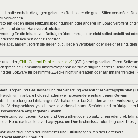
eine Inhalte enthält, die gegen geltendes Recht oder die guten Sitten verstoßen. Du 
 zu verwenden.
Verstößen gegen diese Nutzungsbedingungen oder anderer im Board veröffentlicht
ßen und dir ein Hausverbot erteilen.
ortung für die Inhalte von Beiträgen übernimmt, die er nicht selbst erstellt hat od
jederzeit zu löschen oder zu sperren.
räge abzuändern, sofern sie gegen o. g. Regeln verstoßen oder geeignet sind, dem
 unter der „
GNU General Public License v2
“ (GPL) bereitgestellten Foren-Softwa
chsprachige Community unter www.phpbb.de zur Verfügung gestellt. Beide haben ke
g der Software für bestimmte Zwecke nicht untersagen oder auf Inhalte fremder 
ben, Körper und Gesundheit und der Verletzung wesentlicher Vertragspflichten (Kard
gilt auch für mittelbare Folgeschäden wie insbesondere entgangenen Gewinn.
ätzlichem oder grob fahrlässigem Verhalten oder bei Schäden aus der Verletzung 
 die bei Vertragsschluss typischerweise vorhersehbaren Schäden und im übrigen de
wie insbesondere entgangenen Gewinn.
erletzung von Leben, Körper und Gesundheit oder vorsätzlichem oder grob fahrläs
der Höhe nach auf die vertragstypischen Durchschnittsschäden begrenzt. Dies gi
mäß auch zugunsten der Mitarbeiter und Erfüllungsgehilfen des Betreibers.
 Recht bleiben unberührt.