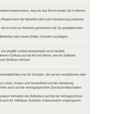
erklärst insbesondere, dass du das Recht besitzt, die in deinen
en Regeln kann der Betreiber dich nach Abmahnung zeitweise
er die er nicht zur Kenntnis genommen hat. Du gestattest dem
 Betreiber oder einem Dritten Schaden zuzufügen.
re von phpBB Limited (www.phpbb.com) handelt;
inen Einfluss auf die Art und Weise, wie die Software
Foren Einfluss nehmen.
inalpflichten) nur für Schäden, die auf ein vorsätzliches oder
von Leben, Körper und Gesundheit und der Verletzung
r Höhe nach auf die vertragstypischen Durchschnittsschäden
sigem Verhalten des Betreibers auf die bei Vertragsschluss
lt auch für mittelbare Schäden, insbesondere entgangenen