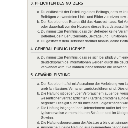
3. PFLICHTEN DES NUTZERS
Du erklärst mit der Erstellung eines Beitrags, dass er k
Beiträgen verwendeten Links und Bilder zu setzen bzw.
Der Betreiber des Boards übt das Hausrecht aus. Bei 
oder dauerhaft von der Nutzung dieses Boards ausschlie
Du nimmst zur Kenntnis, dass der Betreiber keine Verantw
Betreiber, dein Benutzerkonto, Beiträge und Funktionen 
Du gestattest dem Betreiber darüber hinaus, deine Beit
4. GENERAL PUBLIC LICENSE
Du nimmst zur Kenntnis, dass es sich bei phpBB um eine
deutschsprachige Informationen werden durch die deuts
verwendet wird. Sie können insbesondere die Verwendun
5. GEWÄHRLEISTUNG
Der Betreiber haftet mit Ausnahme der Verletzung von Le
grob fahrlässiges Verhalten zurückzuführen sind. Dies 
Die Haftung ist gegenüber Verbrauchern außer bei vors
wesentlicher Vertragspflichten (Kardinalpflichten) auf
begrenzt. Dies gilt auch für mittelbare Folgeschäden 
Die Haftung ist gegenüber Unternehmern außer bei der V
typischerweise vorhersehbaren Schäden und im Übrigen 
Gewinn.
Die Haftungsbegrenzung der Absätze a bis c gilt sinnge
Ansprüche für eine Haftung aus zwingendem nationalem