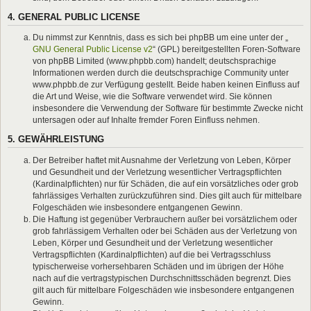
4. GENERAL PUBLIC LICENSE
Du nimmst zur Kenntnis, dass es sich bei phpBB um eine unter der „
GNU General Public License v2
“ (GPL) bereitgestellten Foren-Software
von phpBB Limited (www.phpbb.com) handelt; deutschsprachige
Informationen werden durch die deutschsprachige Community unter
www.phpbb.de zur Verfügung gestellt. Beide haben keinen Einfluss auf
die Art und Weise, wie die Software verwendet wird. Sie können
insbesondere die Verwendung der Software für bestimmte Zwecke nicht
untersagen oder auf Inhalte fremder Foren Einfluss nehmen.
5. GEWÄHRLEISTUNG
Der Betreiber haftet mit Ausnahme der Verletzung von Leben, Körper
und Gesundheit und der Verletzung wesentlicher Vertragspflichten
(Kardinalpflichten) nur für Schäden, die auf ein vorsätzliches oder grob
fahrlässiges Verhalten zurückzuführen sind. Dies gilt auch für mittelbare
Folgeschäden wie insbesondere entgangenen Gewinn.
Die Haftung ist gegenüber Verbrauchern außer bei vorsätzlichem oder
grob fahrlässigem Verhalten oder bei Schäden aus der Verletzung von
Leben, Körper und Gesundheit und der Verletzung wesentlicher
Vertragspflichten (Kardinalpflichten) auf die bei Vertragsschluss
typischerweise vorhersehbaren Schäden und im übrigen der Höhe
nach auf die vertragstypischen Durchschnittsschäden begrenzt. Dies
gilt auch für mittelbare Folgeschäden wie insbesondere entgangenen
Gewinn.