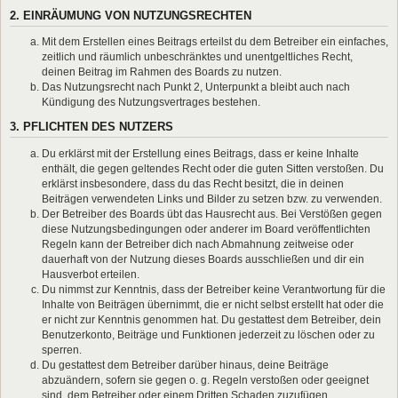
2. EINRÄUMUNG VON NUTZUNGSRECHTEN
Mit dem Erstellen eines Beitrags erteilst du dem Betreiber ein einfaches,
zeitlich und räumlich unbeschränktes und unentgeltliches Recht,
deinen Beitrag im Rahmen des Boards zu nutzen.
Das Nutzungsrecht nach Punkt 2, Unterpunkt a bleibt auch nach
Kündigung des Nutzungsvertrages bestehen.
3. PFLICHTEN DES NUTZERS
Du erklärst mit der Erstellung eines Beitrags, dass er keine Inhalte
enthält, die gegen geltendes Recht oder die guten Sitten verstoßen. Du
erklärst insbesondere, dass du das Recht besitzt, die in deinen
Beiträgen verwendeten Links und Bilder zu setzen bzw. zu verwenden.
Der Betreiber des Boards übt das Hausrecht aus. Bei Verstößen gegen
diese Nutzungsbedingungen oder anderer im Board veröffentlichten
Regeln kann der Betreiber dich nach Abmahnung zeitweise oder
dauerhaft von der Nutzung dieses Boards ausschließen und dir ein
Hausverbot erteilen.
Du nimmst zur Kenntnis, dass der Betreiber keine Verantwortung für die
Inhalte von Beiträgen übernimmt, die er nicht selbst erstellt hat oder die
er nicht zur Kenntnis genommen hat. Du gestattest dem Betreiber, dein
Benutzerkonto, Beiträge und Funktionen jederzeit zu löschen oder zu
sperren.
Du gestattest dem Betreiber darüber hinaus, deine Beiträge
abzuändern, sofern sie gegen o. g. Regeln verstoßen oder geeignet
sind, dem Betreiber oder einem Dritten Schaden zuzufügen.