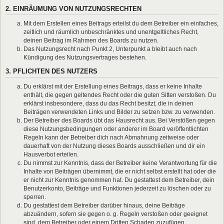
2. EINRÄUMUNG VON NUTZUNGSRECHTEN
Mit dem Erstellen eines Beitrags erteilst du dem Betreiber ein einfaches,
zeitlich und räumlich unbeschränktes und unentgeltliches Recht,
deinen Beitrag im Rahmen des Boards zu nutzen.
Das Nutzungsrecht nach Punkt 2, Unterpunkt a bleibt auch nach
Kündigung des Nutzungsvertrages bestehen.
3. PFLICHTEN DES NUTZERS
Du erklärst mit der Erstellung eines Beitrags, dass er keine Inhalte
enthält, die gegen geltendes Recht oder die guten Sitten verstoßen. Du
erklärst insbesondere, dass du das Recht besitzt, die in deinen
Beiträgen verwendeten Links und Bilder zu setzen bzw. zu verwenden.
Der Betreiber des Boards übt das Hausrecht aus. Bei Verstößen gegen
diese Nutzungsbedingungen oder anderer im Board veröffentlichten
Regeln kann der Betreiber dich nach Abmahnung zeitweise oder
dauerhaft von der Nutzung dieses Boards ausschließen und dir ein
Hausverbot erteilen.
Du nimmst zur Kenntnis, dass der Betreiber keine Verantwortung für die
Inhalte von Beiträgen übernimmt, die er nicht selbst erstellt hat oder die
er nicht zur Kenntnis genommen hat. Du gestattest dem Betreiber, dein
Benutzerkonto, Beiträge und Funktionen jederzeit zu löschen oder zu
sperren.
Du gestattest dem Betreiber darüber hinaus, deine Beiträge
abzuändern, sofern sie gegen o. g. Regeln verstoßen oder geeignet
sind, dem Betreiber oder einem Dritten Schaden zuzufügen.