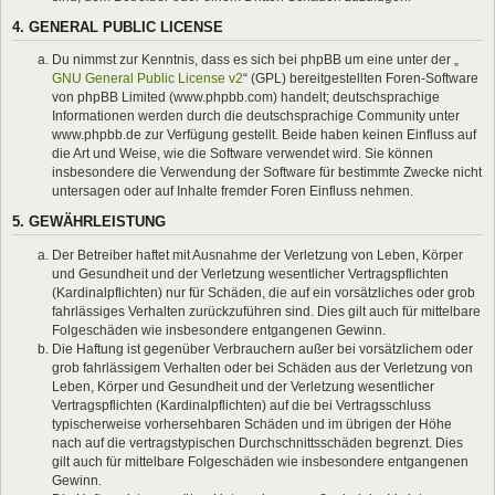
4. GENERAL PUBLIC LICENSE
Du nimmst zur Kenntnis, dass es sich bei phpBB um eine unter der „
GNU General Public License v2
“ (GPL) bereitgestellten Foren-Software
von phpBB Limited (www.phpbb.com) handelt; deutschsprachige
Informationen werden durch die deutschsprachige Community unter
www.phpbb.de zur Verfügung gestellt. Beide haben keinen Einfluss auf
die Art und Weise, wie die Software verwendet wird. Sie können
insbesondere die Verwendung der Software für bestimmte Zwecke nicht
untersagen oder auf Inhalte fremder Foren Einfluss nehmen.
5. GEWÄHRLEISTUNG
Der Betreiber haftet mit Ausnahme der Verletzung von Leben, Körper
und Gesundheit und der Verletzung wesentlicher Vertragspflichten
(Kardinalpflichten) nur für Schäden, die auf ein vorsätzliches oder grob
fahrlässiges Verhalten zurückzuführen sind. Dies gilt auch für mittelbare
Folgeschäden wie insbesondere entgangenen Gewinn.
Die Haftung ist gegenüber Verbrauchern außer bei vorsätzlichem oder
grob fahrlässigem Verhalten oder bei Schäden aus der Verletzung von
Leben, Körper und Gesundheit und der Verletzung wesentlicher
Vertragspflichten (Kardinalpflichten) auf die bei Vertragsschluss
typischerweise vorhersehbaren Schäden und im übrigen der Höhe
nach auf die vertragstypischen Durchschnittsschäden begrenzt. Dies
gilt auch für mittelbare Folgeschäden wie insbesondere entgangenen
Gewinn.