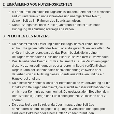
2. EINRÄUMUNG VON NUTZUNGSRECHTEN
Mit dem Erstellen eines Beitrags erteilst du dem Betreiber ein einfaches,
zeitlich und räumlich unbeschränktes und unentgeltliches Recht,
deinen Beitrag im Rahmen des Boards zu nutzen.
Das Nutzungsrecht nach Punkt 2, Unterpunkt a bleibt auch nach
Kündigung des Nutzungsvertrages bestehen.
3. PFLICHTEN DES NUTZERS
Du erklärst mit der Erstellung eines Beitrags, dass er keine Inhalte
enthält, die gegen geltendes Recht oder die guten Sitten verstoßen. Du
erklärst insbesondere, dass du das Recht besitzt, die in deinen
Beiträgen verwendeten Links und Bilder zu setzen bzw. zu verwenden.
Der Betreiber des Boards übt das Hausrecht aus. Bei Verstößen gegen
diese Nutzungsbedingungen oder anderer im Board veröffentlichten
Regeln kann der Betreiber dich nach Abmahnung zeitweise oder
dauerhaft von der Nutzung dieses Boards ausschließen und dir ein
Hausverbot erteilen.
Du nimmst zur Kenntnis, dass der Betreiber keine Verantwortung für die
Inhalte von Beiträgen übernimmt, die er nicht selbst erstellt hat oder die
er nicht zur Kenntnis genommen hat. Du gestattest dem Betreiber, dein
Benutzerkonto, Beiträge und Funktionen jederzeit zu löschen oder zu
sperren.
Du gestattest dem Betreiber darüber hinaus, deine Beiträge
abzuändern, sofern sie gegen o. g. Regeln verstoßen oder geeignet
sind, dem Betreiber oder einem Dritten Schaden zuzufügen.