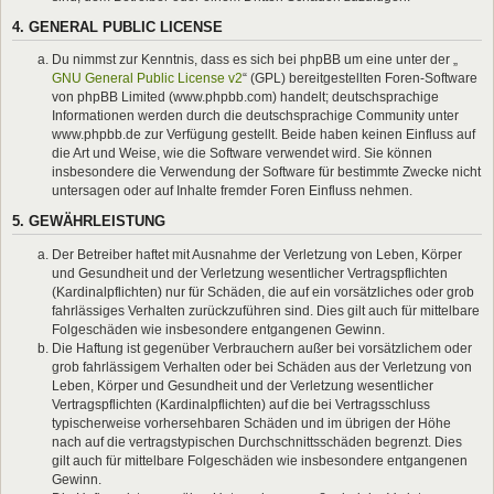
4. GENERAL PUBLIC LICENSE
Du nimmst zur Kenntnis, dass es sich bei phpBB um eine unter der „
GNU General Public License v2
“ (GPL) bereitgestellten Foren-Software
von phpBB Limited (www.phpbb.com) handelt; deutschsprachige
Informationen werden durch die deutschsprachige Community unter
www.phpbb.de zur Verfügung gestellt. Beide haben keinen Einfluss auf
die Art und Weise, wie die Software verwendet wird. Sie können
insbesondere die Verwendung der Software für bestimmte Zwecke nicht
untersagen oder auf Inhalte fremder Foren Einfluss nehmen.
5. GEWÄHRLEISTUNG
Der Betreiber haftet mit Ausnahme der Verletzung von Leben, Körper
und Gesundheit und der Verletzung wesentlicher Vertragspflichten
(Kardinalpflichten) nur für Schäden, die auf ein vorsätzliches oder grob
fahrlässiges Verhalten zurückzuführen sind. Dies gilt auch für mittelbare
Folgeschäden wie insbesondere entgangenen Gewinn.
Die Haftung ist gegenüber Verbrauchern außer bei vorsätzlichem oder
grob fahrlässigem Verhalten oder bei Schäden aus der Verletzung von
Leben, Körper und Gesundheit und der Verletzung wesentlicher
Vertragspflichten (Kardinalpflichten) auf die bei Vertragsschluss
typischerweise vorhersehbaren Schäden und im übrigen der Höhe
nach auf die vertragstypischen Durchschnittsschäden begrenzt. Dies
gilt auch für mittelbare Folgeschäden wie insbesondere entgangenen
Gewinn.