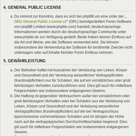
4. GENERAL PUBLIC LICENSE
Du nimmst zur Kenntnis, dass es sich bei phpBB um eine unter der „
GNU General Public License v2
“ (GPL) bereitgestellten Foren-Software
von phpBB Limited (www.phpbb.com) handelt; deutschsprachige
Informationen werden durch die deutschsprachige Community unter
www.phpbb.de zur Verfügung gestellt. Beide haben keinen Einfluss auf
die Art und Weise, wie die Software verwendet wird. Sie können
insbesondere die Verwendung der Software für bestimmte Zwecke nicht
untersagen oder auf Inhalte fremder Foren Einfluss nehmen.
5. GEWÄHRLEISTUNG
Der Betreiber haftet mit Ausnahme der Verletzung von Leben, Körper
und Gesundheit und der Verletzung wesentlicher Vertragspflichten
(Kardinalpflichten) nur für Schäden, die auf ein vorsätzliches oder grob
fahrlässiges Verhalten zurückzuführen sind. Dies gilt auch für mittelbare
Folgeschäden wie insbesondere entgangenen Gewinn.
Die Haftung ist gegenüber Verbrauchern außer bei vorsätzlichem oder
grob fahrlässigem Verhalten oder bei Schäden aus der Verletzung von
Leben, Körper und Gesundheit und der Verletzung wesentlicher
Vertragspflichten (Kardinalpflichten) auf die bei Vertragsschluss
typischerweise vorhersehbaren Schäden und im übrigen der Höhe
nach auf die vertragstypischen Durchschnittsschäden begrenzt. Dies
gilt auch für mittelbare Folgeschäden wie insbesondere entgangenen
Gewinn.