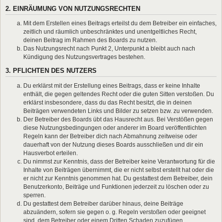
2. EINRÄUMUNG VON NUTZUNGSRECHTEN
Mit dem Erstellen eines Beitrags erteilst du dem Betreiber ein einfaches,
zeitlich und räumlich unbeschränktes und unentgeltliches Recht,
deinen Beitrag im Rahmen des Boards zu nutzen.
Das Nutzungsrecht nach Punkt 2, Unterpunkt a bleibt auch nach
Kündigung des Nutzungsvertrages bestehen.
3. PFLICHTEN DES NUTZERS
Du erklärst mit der Erstellung eines Beitrags, dass er keine Inhalte
enthält, die gegen geltendes Recht oder die guten Sitten verstoßen. Du
erklärst insbesondere, dass du das Recht besitzt, die in deinen
Beiträgen verwendeten Links und Bilder zu setzen bzw. zu verwenden.
Der Betreiber des Boards übt das Hausrecht aus. Bei Verstößen gegen
diese Nutzungsbedingungen oder anderer im Board veröffentlichten
Regeln kann der Betreiber dich nach Abmahnung zeitweise oder
dauerhaft von der Nutzung dieses Boards ausschließen und dir ein
Hausverbot erteilen.
Du nimmst zur Kenntnis, dass der Betreiber keine Verantwortung für die
Inhalte von Beiträgen übernimmt, die er nicht selbst erstellt hat oder die
er nicht zur Kenntnis genommen hat. Du gestattest dem Betreiber, dein
Benutzerkonto, Beiträge und Funktionen jederzeit zu löschen oder zu
sperren.
Du gestattest dem Betreiber darüber hinaus, deine Beiträge
abzuändern, sofern sie gegen o. g. Regeln verstoßen oder geeignet
sind, dem Betreiber oder einem Dritten Schaden zuzufügen.