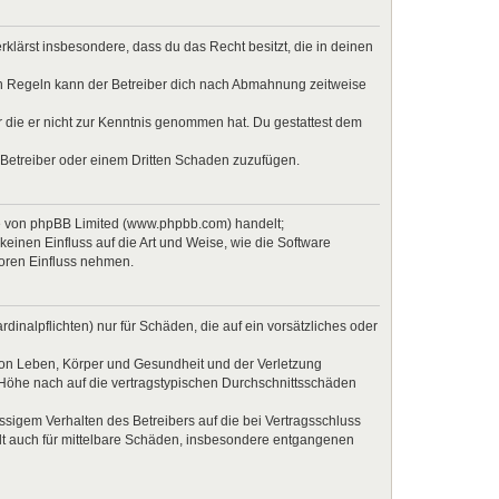
erklärst insbesondere, dass du das Recht besitzt, die in deinen
en Regeln kann der Betreiber dich nach Abmahnung zeitweise
er die er nicht zur Kenntnis genommen hat. Du gestattest dem
 Betreiber oder einem Dritten Schaden zuzufügen.
re von phpBB Limited (www.phpbb.com) handelt;
inen Einfluss auf die Art und Weise, wie die Software
Foren Einfluss nehmen.
inalpflichten) nur für Schäden, die auf ein vorsätzliches oder
von Leben, Körper und Gesundheit und der Verletzung
r Höhe nach auf die vertragstypischen Durchschnittsschäden
sigem Verhalten des Betreibers auf die bei Vertragsschluss
lt auch für mittelbare Schäden, insbesondere entgangenen