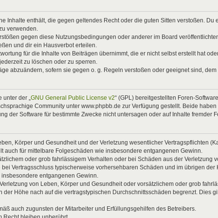
eine Inhalte enthält, die gegen geltendes Recht oder die guten Sitten verstoßen. Du 
 zu verwenden.
Verstößen gegen diese Nutzungsbedingungen oder anderer im Board veröffentlicht
ßen und dir ein Hausverbot erteilen.
ortung für die Inhalte von Beiträgen übernimmt, die er nicht selbst erstellt hat od
jederzeit zu löschen oder zu sperren.
räge abzuändern, sofern sie gegen o. g. Regeln verstoßen oder geeignet sind, dem
 unter der „
GNU General Public License v2
“ (GPL) bereitgestellten Foren-Softwa
chsprachige Community unter www.phpbb.de zur Verfügung gestellt. Beide haben ke
g der Software für bestimmte Zwecke nicht untersagen oder auf Inhalte fremder 
ben, Körper und Gesundheit und der Verletzung wesentlicher Vertragspflichten (Kard
gilt auch für mittelbare Folgeschäden wie insbesondere entgangenen Gewinn.
ätzlichem oder grob fahrlässigem Verhalten oder bei Schäden aus der Verletzung 
 die bei Vertragsschluss typischerweise vorhersehbaren Schäden und im übrigen de
wie insbesondere entgangenen Gewinn.
erletzung von Leben, Körper und Gesundheit oder vorsätzlichem oder grob fahrläs
der Höhe nach auf die vertragstypischen Durchschnittsschäden begrenzt. Dies gi
mäß auch zugunsten der Mitarbeiter und Erfüllungsgehilfen des Betreibers.
 Recht bleiben unberührt.