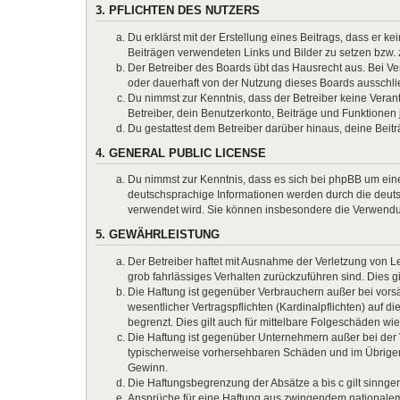
3. PFLICHTEN DES NUTZERS
Du erklärst mit der Erstellung eines Beitrags, dass er k
Beiträgen verwendeten Links und Bilder zu setzen bzw.
Der Betreiber des Boards übt das Hausrecht aus. Bei 
oder dauerhaft von der Nutzung dieses Boards ausschlie
Du nimmst zur Kenntnis, dass der Betreiber keine Verantw
Betreiber, dein Benutzerkonto, Beiträge und Funktionen 
Du gestattest dem Betreiber darüber hinaus, deine Beit
4. GENERAL PUBLIC LICENSE
Du nimmst zur Kenntnis, dass es sich bei phpBB um eine
deutschsprachige Informationen werden durch die deuts
verwendet wird. Sie können insbesondere die Verwendun
5. GEWÄHRLEISTUNG
Der Betreiber haftet mit Ausnahme der Verletzung von Le
grob fahrlässiges Verhalten zurückzuführen sind. Dies 
Die Haftung ist gegenüber Verbrauchern außer bei vors
wesentlicher Vertragspflichten (Kardinalpflichten) auf
begrenzt. Dies gilt auch für mittelbare Folgeschäden 
Die Haftung ist gegenüber Unternehmern außer bei der V
typischerweise vorhersehbaren Schäden und im Übrigen 
Gewinn.
Die Haftungsbegrenzung der Absätze a bis c gilt sinnge
Ansprüche für eine Haftung aus zwingendem nationalem