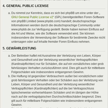
4. GENERAL PUBLIC LICENSE
Du nimmst zur Kenntnis, dass es sich bei phpBB um eine unter der „
GNU General Public License v2
“ (GPL) bereitgestellten Foren-Software
von phpBB Limited (www.phpbb.com) handelt; deutschsprachige
Informationen werden durch die deutschsprachige Community unter
www.phpbb.de zur Verfügung gestellt. Beide haben keinen Einfluss auf
die Art und Weise, wie die Software verwendet wird. Sie können
insbesondere die Verwendung der Software für bestimmte Zwecke nicht
untersagen oder auf Inhalte fremder Foren Einfluss nehmen.
5. GEWÄHRLEISTUNG
Der Betreiber haftet mit Ausnahme der Verletzung von Leben, Körper
und Gesundheit und der Verletzung wesentlicher Vertragspflichten
(Kardinalpflichten) nur für Schäden, die auf ein vorsätzliches oder grob
fahrlässiges Verhalten zurückzuführen sind. Dies gilt auch für mittelbare
Folgeschäden wie insbesondere entgangenen Gewinn.
Die Haftung ist gegenüber Verbrauchern außer bei vorsätzlichem oder
grob fahrlässigem Verhalten oder bei Schäden aus der Verletzung von
Leben, Körper und Gesundheit und der Verletzung wesentlicher
Vertragspflichten (Kardinalpflichten) auf die bei Vertragsschluss
typischerweise vorhersehbaren Schäden und im übrigen der Höhe
nach auf die vertragstypischen Durchschnittsschäden begrenzt. Dies
gilt auch für mittelbare Folgeschäden wie insbesondere entgangenen
Gewinn.