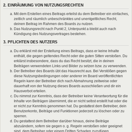
2. EINRÄUMUNG VON NUTZUNGSRECHTEN
Mit dem Erstellen eines Beitrags erteilst du dem Betreiber ein einfaches,
zeitlich und räumlich unbeschränktes und unentgeltliches Recht,
deinen Beitrag im Rahmen des Boards zu nutzen.
Das Nutzungsrecht nach Punkt 2, Unterpunkt a bleibt auch nach
Kündigung des Nutzungsvertrages bestehen.
3. PFLICHTEN DES NUTZERS
Du erklärst mit der Erstellung eines Beitrags, dass er keine Inhalte
enthält, die gegen geltendes Recht oder die guten Sitten verstoßen. Du
erklärst insbesondere, dass du das Recht besitzt, die in deinen
Beiträgen verwendeten Links und Bilder zu setzen bzw. zu verwenden.
Der Betreiber des Boards übt das Hausrecht aus. Bei Verstößen gegen
diese Nutzungsbedingungen oder anderer im Board veröffentlichten
Regeln kann der Betreiber dich nach Abmahnung zeitweise oder
dauerhaft von der Nutzung dieses Boards ausschließen und dir ein
Hausverbot erteilen.
Du nimmst zur Kenntnis, dass der Betreiber keine Verantwortung für die
Inhalte von Beiträgen übernimmt, die er nicht selbst erstellt hat oder die
er nicht zur Kenntnis genommen hat. Du gestattest dem Betreiber, dein
Benutzerkonto, Beiträge und Funktionen jederzeit zu löschen oder zu
sperren.
Du gestattest dem Betreiber darüber hinaus, deine Beiträge
abzuändern, sofern sie gegen o. g. Regeln verstoßen oder geeignet
sind, dem Betreiber oder einem Dritten Schaden zuzufügen.