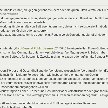
eine Inhalte enthält, die gegen geltendes Recht oder die guten Sitten verstoßen. Du 
 zu verwenden.
Verstößen gegen diese Nutzungsbedingungen oder anderer im Board veröffentlicht
ßen und dir ein Hausverbot erteilen.
ortung für die Inhalte von Beiträgen übernimmt, die er nicht selbst erstellt hat od
jederzeit zu löschen oder zu sperren.
räge abzuändern, sofern sie gegen o. g. Regeln verstoßen oder geeignet sind, dem
 unter der „
GNU General Public License v2
“ (GPL) bereitgestellten Foren-Softwa
chsprachige Community unter www.phpbb.de zur Verfügung gestellt. Beide haben ke
g der Software für bestimmte Zwecke nicht untersagen oder auf Inhalte fremder 
ben, Körper und Gesundheit und der Verletzung wesentlicher Vertragspflichten (Kard
gilt auch für mittelbare Folgeschäden wie insbesondere entgangenen Gewinn.
ätzlichem oder grob fahrlässigem Verhalten oder bei Schäden aus der Verletzung 
 die bei Vertragsschluss typischerweise vorhersehbaren Schäden und im übrigen de
wie insbesondere entgangenen Gewinn.
erletzung von Leben, Körper und Gesundheit oder vorsätzlichem oder grob fahrläs
der Höhe nach auf die vertragstypischen Durchschnittsschäden begrenzt. Dies gi
mäß auch zugunsten der Mitarbeiter und Erfüllungsgehilfen des Betreibers.
 Recht bleiben unberührt.