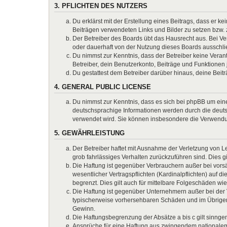
3. PFLICHTEN DES NUTZERS
Du erklärst mit der Erstellung eines Beitrags, dass er k
Beiträgen verwendeten Links und Bilder zu setzen bzw.
Der Betreiber des Boards übt das Hausrecht aus. Bei 
oder dauerhaft von der Nutzung dieses Boards ausschlie
Du nimmst zur Kenntnis, dass der Betreiber keine Verantw
Betreiber, dein Benutzerkonto, Beiträge und Funktionen 
Du gestattest dem Betreiber darüber hinaus, deine Beit
4. GENERAL PUBLIC LICENSE
Du nimmst zur Kenntnis, dass es sich bei phpBB um eine
deutschsprachige Informationen werden durch die deuts
verwendet wird. Sie können insbesondere die Verwendun
5. GEWÄHRLEISTUNG
Der Betreiber haftet mit Ausnahme der Verletzung von Le
grob fahrlässiges Verhalten zurückzuführen sind. Dies 
Die Haftung ist gegenüber Verbrauchern außer bei vors
wesentlicher Vertragspflichten (Kardinalpflichten) auf
begrenzt. Dies gilt auch für mittelbare Folgeschäden 
Die Haftung ist gegenüber Unternehmern außer bei der V
typischerweise vorhersehbaren Schäden und im Übrigen 
Gewinn.
Die Haftungsbegrenzung der Absätze a bis c gilt sinnge
Ansprüche für eine Haftung aus zwingendem nationalem