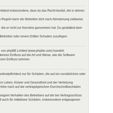
erklärst insbesondere, dass du das Recht besitzt, die in deinen
en Regeln kann der Betreiber dich nach Abmahnung zeitweise
er die er nicht zur Kenntnis genommen hat. Du gestattest dem
 Betreiber oder einem Dritten Schaden zuzufügen.
re von phpBB Limited (www.phpbb.com) handelt;
inen Einfluss auf die Art und Weise, wie die Software
Foren Einfluss nehmen.
inalpflichten) nur für Schäden, die auf ein vorsätzliches oder
von Leben, Körper und Gesundheit und der Verletzung
r Höhe nach auf die vertragstypischen Durchschnittsschäden
sigem Verhalten des Betreibers auf die bei Vertragsschluss
lt auch für mittelbare Schäden, insbesondere entgangenen