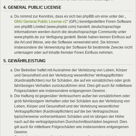
4. GENERAL PUBLIC LICENSE
Du nimmst zur Kenntnis, dass es sich bei phpBB um eine unter der „
GNU General Public License v2
“ (GPL) bereitgestellten Foren-Software
von phpBB Limited (www.phpbb.com) handelt; deutschsprachige
Informationen werden durch die deutschsprachige Community unter
www.phpbb.de zur Verfügung gestellt. Beide haben keinen Einfluss auf
die Art und Weise, wie die Software verwendet wird. Sie können
insbesondere die Verwendung der Software für bestimmte Zwecke nicht
untersagen oder auf Inhalte fremder Foren Einfluss nehmen.
5. GEWÄHRLEISTUNG
Der Betreiber haftet mit Ausnahme der Verletzung von Leben, Körper
und Gesundheit und der Verletzung wesentlicher Vertragspflichten
(Kardinalpflichten) nur für Schäden, die auf ein vorsätzliches oder grob
fahrlässiges Verhalten zurückzuführen sind. Dies gilt auch für mittelbare
Folgeschäden wie insbesondere entgangenen Gewinn.
Die Haftung ist gegenüber Verbrauchern außer bei vorsätzlichem oder
grob fahrlässigem Verhalten oder bei Schäden aus der Verletzung von
Leben, Körper und Gesundheit und der Verletzung wesentlicher
Vertragspflichten (Kardinalpflichten) auf die bei Vertragsschluss
typischerweise vorhersehbaren Schäden und im übrigen der Höhe
nach auf die vertragstypischen Durchschnittsschäden begrenzt. Dies
gilt auch für mittelbare Folgeschäden wie insbesondere entgangenen
Gewinn.