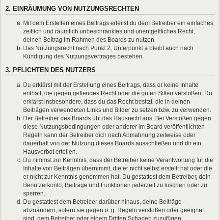
2. EINRÄUMUNG VON NUTZUNGSRECHTEN
Mit dem Erstellen eines Beitrags erteilst du dem Betreiber ein einfaches,
zeitlich und räumlich unbeschränktes und unentgeltliches Recht,
deinen Beitrag im Rahmen des Boards zu nutzen.
Das Nutzungsrecht nach Punkt 2, Unterpunkt a bleibt auch nach
Kündigung des Nutzungsvertrages bestehen.
3. PFLICHTEN DES NUTZERS
Du erklärst mit der Erstellung eines Beitrags, dass er keine Inhalte
enthält, die gegen geltendes Recht oder die guten Sitten verstoßen. Du
erklärst insbesondere, dass du das Recht besitzt, die in deinen
Beiträgen verwendeten Links und Bilder zu setzen bzw. zu verwenden.
Der Betreiber des Boards übt das Hausrecht aus. Bei Verstößen gegen
diese Nutzungsbedingungen oder anderer im Board veröffentlichten
Regeln kann der Betreiber dich nach Abmahnung zeitweise oder
dauerhaft von der Nutzung dieses Boards ausschließen und dir ein
Hausverbot erteilen.
Du nimmst zur Kenntnis, dass der Betreiber keine Verantwortung für die
Inhalte von Beiträgen übernimmt, die er nicht selbst erstellt hat oder die
er nicht zur Kenntnis genommen hat. Du gestattest dem Betreiber, dein
Benutzerkonto, Beiträge und Funktionen jederzeit zu löschen oder zu
sperren.
Du gestattest dem Betreiber darüber hinaus, deine Beiträge
abzuändern, sofern sie gegen o. g. Regeln verstoßen oder geeignet
sind, dem Betreiber oder einem Dritten Schaden zuzufügen.