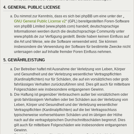
4. GENERAL PUBLIC LICENSE
Du nimmst zur Kenntnis, dass es sich bei phpBB um eine unter der „
GNU General Public License v2
“ (GPL) bereitgestellten Foren-Software
von phpBB Limited (www.phpbb.com) handelt; deutschsprachige
Informationen werden durch die deutschsprachige Community unter
www.phpbb.de zur Verfügung gestellt. Beide haben keinen Einfluss auf
die Art und Weise, wie die Software verwendet wird. Sie können
insbesondere die Verwendung der Software für bestimmte Zwecke nicht
untersagen oder auf Inhalte fremder Foren Einfluss nehmen.
5. GEWÄHRLEISTUNG
Der Betreiber haftet mit Ausnahme der Verletzung von Leben, Körper
und Gesundheit und der Verletzung wesentlicher Vertragspflichten
(Kardinalpflichten) nur für Schäden, die auf ein vorsätzliches oder grob
fahrlässiges Verhalten zurückzuführen sind. Dies gilt auch für mittelbare
Folgeschäden wie insbesondere entgangenen Gewinn.
Die Haftung ist gegenüber Verbrauchern außer bei vorsätzlichem oder
grob fahrlässigem Verhalten oder bei Schäden aus der Verletzung von
Leben, Körper und Gesundheit und der Verletzung wesentlicher
Vertragspflichten (Kardinalpflichten) auf die bei Vertragsschluss
typischerweise vorhersehbaren Schäden und im übrigen der Höhe
nach auf die vertragstypischen Durchschnittsschäden begrenzt. Dies
gilt auch für mittelbare Folgeschäden wie insbesondere entgangenen
Gewinn.