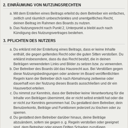
2. EINRÄUMUNG VON NUTZUNGSRECHTEN
Mit dem Erstellen eines Beitrags erteilst du dem Betreiber ein einfaches,
zeitlich und räumlich unbeschränktes und unentgeltliches Recht,
deinen Beitrag im Rahmen des Boards zu nutzen.
Das Nutzungsrecht nach Punkt 2, Unterpunkt a bleibt auch nach
Kündigung des Nutzungsvertrages bestehen.
3. PFLICHTEN DES NUTZERS
Du erklärst mit der Erstellung eines Beitrags, dass er keine Inhalte
enthält, die gegen geltendes Recht oder die guten Sitten verstoßen. Du
erklärst insbesondere, dass du das Recht besitzt, die in deinen
Beiträgen verwendeten Links und Bilder zu setzen bzw. zu verwenden.
Der Betreiber des Boards übt das Hausrecht aus. Bei Verstößen gegen
diese Nutzungsbedingungen oder anderer im Board veröffentlichten
Regeln kann der Betreiber dich nach Abmahnung zeitweise oder
dauerhaft von der Nutzung dieses Boards ausschließen und dir ein
Hausverbot erteilen.
Du nimmst zur Kenntnis, dass der Betreiber keine Verantwortung für die
Inhalte von Beiträgen übernimmt, die er nicht selbst erstellt hat oder die
er nicht zur Kenntnis genommen hat. Du gestattest dem Betreiber, dein
Benutzerkonto, Beiträge und Funktionen jederzeit zu löschen oder zu
sperren.
Du gestattest dem Betreiber darüber hinaus, deine Beiträge
abzuändern, sofern sie gegen o. g. Regeln verstoßen oder geeignet
sind, dem Betreiber oder einem Dritten Schaden zuzufügen.