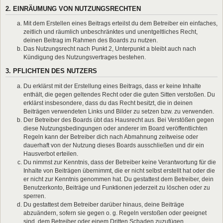
2. EINRÄUMUNG VON NUTZUNGSRECHTEN
Mit dem Erstellen eines Beitrags erteilst du dem Betreiber ein einfaches,
zeitlich und räumlich unbeschränktes und unentgeltliches Recht,
deinen Beitrag im Rahmen des Boards zu nutzen.
Das Nutzungsrecht nach Punkt 2, Unterpunkt a bleibt auch nach
Kündigung des Nutzungsvertrages bestehen.
3. PFLICHTEN DES NUTZERS
Du erklärst mit der Erstellung eines Beitrags, dass er keine Inhalte
enthält, die gegen geltendes Recht oder die guten Sitten verstoßen. Du
erklärst insbesondere, dass du das Recht besitzt, die in deinen
Beiträgen verwendeten Links und Bilder zu setzen bzw. zu verwenden.
Der Betreiber des Boards übt das Hausrecht aus. Bei Verstößen gegen
diese Nutzungsbedingungen oder anderer im Board veröffentlichten
Regeln kann der Betreiber dich nach Abmahnung zeitweise oder
dauerhaft von der Nutzung dieses Boards ausschließen und dir ein
Hausverbot erteilen.
Du nimmst zur Kenntnis, dass der Betreiber keine Verantwortung für die
Inhalte von Beiträgen übernimmt, die er nicht selbst erstellt hat oder die
er nicht zur Kenntnis genommen hat. Du gestattest dem Betreiber, dein
Benutzerkonto, Beiträge und Funktionen jederzeit zu löschen oder zu
sperren.
Du gestattest dem Betreiber darüber hinaus, deine Beiträge
abzuändern, sofern sie gegen o. g. Regeln verstoßen oder geeignet
sind, dem Betreiber oder einem Dritten Schaden zuzufügen.