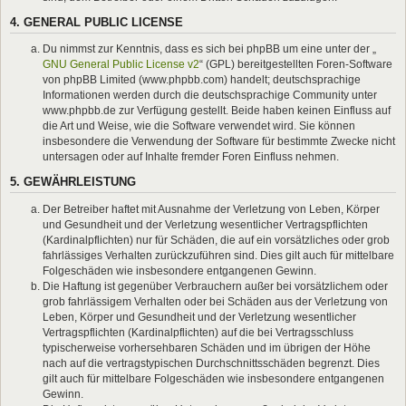
4. GENERAL PUBLIC LICENSE
Du nimmst zur Kenntnis, dass es sich bei phpBB um eine unter der „
GNU General Public License v2
“ (GPL) bereitgestellten Foren-Software
von phpBB Limited (www.phpbb.com) handelt; deutschsprachige
Informationen werden durch die deutschsprachige Community unter
www.phpbb.de zur Verfügung gestellt. Beide haben keinen Einfluss auf
die Art und Weise, wie die Software verwendet wird. Sie können
insbesondere die Verwendung der Software für bestimmte Zwecke nicht
untersagen oder auf Inhalte fremder Foren Einfluss nehmen.
5. GEWÄHRLEISTUNG
Der Betreiber haftet mit Ausnahme der Verletzung von Leben, Körper
und Gesundheit und der Verletzung wesentlicher Vertragspflichten
(Kardinalpflichten) nur für Schäden, die auf ein vorsätzliches oder grob
fahrlässiges Verhalten zurückzuführen sind. Dies gilt auch für mittelbare
Folgeschäden wie insbesondere entgangenen Gewinn.
Die Haftung ist gegenüber Verbrauchern außer bei vorsätzlichem oder
grob fahrlässigem Verhalten oder bei Schäden aus der Verletzung von
Leben, Körper und Gesundheit und der Verletzung wesentlicher
Vertragspflichten (Kardinalpflichten) auf die bei Vertragsschluss
typischerweise vorhersehbaren Schäden und im übrigen der Höhe
nach auf die vertragstypischen Durchschnittsschäden begrenzt. Dies
gilt auch für mittelbare Folgeschäden wie insbesondere entgangenen
Gewinn.