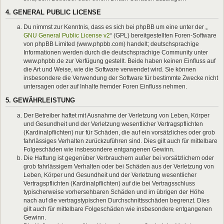
4. GENERAL PUBLIC LICENSE
Du nimmst zur Kenntnis, dass es sich bei phpBB um eine unter der „
GNU General Public License v2
“ (GPL) bereitgestellten Foren-Software
von phpBB Limited (www.phpbb.com) handelt; deutschsprachige
Informationen werden durch die deutschsprachige Community unter
www.phpbb.de zur Verfügung gestellt. Beide haben keinen Einfluss auf
die Art und Weise, wie die Software verwendet wird. Sie können
insbesondere die Verwendung der Software für bestimmte Zwecke nicht
untersagen oder auf Inhalte fremder Foren Einfluss nehmen.
5. GEWÄHRLEISTUNG
Der Betreiber haftet mit Ausnahme der Verletzung von Leben, Körper
und Gesundheit und der Verletzung wesentlicher Vertragspflichten
(Kardinalpflichten) nur für Schäden, die auf ein vorsätzliches oder grob
fahrlässiges Verhalten zurückzuführen sind. Dies gilt auch für mittelbare
Folgeschäden wie insbesondere entgangenen Gewinn.
Die Haftung ist gegenüber Verbrauchern außer bei vorsätzlichem oder
grob fahrlässigem Verhalten oder bei Schäden aus der Verletzung von
Leben, Körper und Gesundheit und der Verletzung wesentlicher
Vertragspflichten (Kardinalpflichten) auf die bei Vertragsschluss
typischerweise vorhersehbaren Schäden und im übrigen der Höhe
nach auf die vertragstypischen Durchschnittsschäden begrenzt. Dies
gilt auch für mittelbare Folgeschäden wie insbesondere entgangenen
Gewinn.