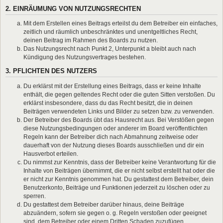
2. EINRÄUMUNG VON NUTZUNGSRECHTEN
Mit dem Erstellen eines Beitrags erteilst du dem Betreiber ein einfaches,
zeitlich und räumlich unbeschränktes und unentgeltliches Recht,
deinen Beitrag im Rahmen des Boards zu nutzen.
Das Nutzungsrecht nach Punkt 2, Unterpunkt a bleibt auch nach
Kündigung des Nutzungsvertrages bestehen.
3. PFLICHTEN DES NUTZERS
Du erklärst mit der Erstellung eines Beitrags, dass er keine Inhalte
enthält, die gegen geltendes Recht oder die guten Sitten verstoßen. Du
erklärst insbesondere, dass du das Recht besitzt, die in deinen
Beiträgen verwendeten Links und Bilder zu setzen bzw. zu verwenden.
Der Betreiber des Boards übt das Hausrecht aus. Bei Verstößen gegen
diese Nutzungsbedingungen oder anderer im Board veröffentlichten
Regeln kann der Betreiber dich nach Abmahnung zeitweise oder
dauerhaft von der Nutzung dieses Boards ausschließen und dir ein
Hausverbot erteilen.
Du nimmst zur Kenntnis, dass der Betreiber keine Verantwortung für die
Inhalte von Beiträgen übernimmt, die er nicht selbst erstellt hat oder die
er nicht zur Kenntnis genommen hat. Du gestattest dem Betreiber, dein
Benutzerkonto, Beiträge und Funktionen jederzeit zu löschen oder zu
sperren.
Du gestattest dem Betreiber darüber hinaus, deine Beiträge
abzuändern, sofern sie gegen o. g. Regeln verstoßen oder geeignet
sind, dem Betreiber oder einem Dritten Schaden zuzufügen.