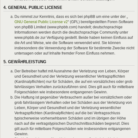
4. GENERAL PUBLIC LICENSE
Du nimmst zur Kenntnis, dass es sich bei phpBB um eine unter der „
GNU General Public License v2
“ (GPL) bereitgestellten Foren-Software
von phpBB Limited (www.phpbb.com) handelt; deutschsprachige
Informationen werden durch die deutschsprachige Community unter
www.phpbb.de zur Verfügung gestellt. Beide haben keinen Einfluss auf
die Art und Weise, wie die Software verwendet wird. Sie können
insbesondere die Verwendung der Software für bestimmte Zwecke nicht
untersagen oder auf Inhalte fremder Foren Einfluss nehmen.
5. GEWÄHRLEISTUNG
Der Betreiber haftet mit Ausnahme der Verletzung von Leben, Körper
und Gesundheit und der Verletzung wesentlicher Vertragspflichten
(Kardinalpflichten) nur für Schäden, die auf ein vorsätzliches oder grob
fahrlässiges Verhalten zurückzuführen sind. Dies gilt auch für mittelbare
Folgeschäden wie insbesondere entgangenen Gewinn.
Die Haftung ist gegenüber Verbrauchern außer bei vorsätzlichem oder
grob fahrlässigem Verhalten oder bei Schäden aus der Verletzung von
Leben, Körper und Gesundheit und der Verletzung wesentlicher
Vertragspflichten (Kardinalpflichten) auf die bei Vertragsschluss
typischerweise vorhersehbaren Schäden und im übrigen der Höhe
nach auf die vertragstypischen Durchschnittsschäden begrenzt. Dies
gilt auch für mittelbare Folgeschäden wie insbesondere entgangenen
Gewinn.