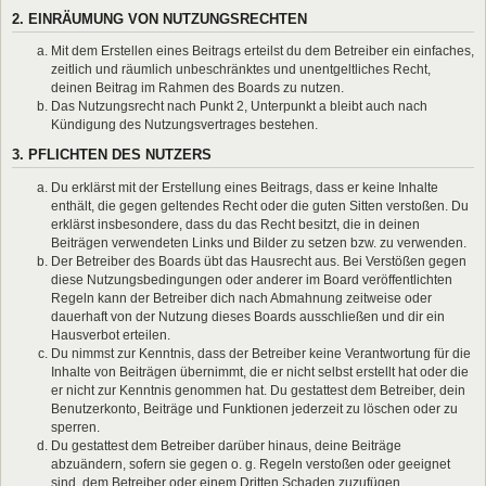
2. EINRÄUMUNG VON NUTZUNGSRECHTEN
Mit dem Erstellen eines Beitrags erteilst du dem Betreiber ein einfaches,
zeitlich und räumlich unbeschränktes und unentgeltliches Recht,
deinen Beitrag im Rahmen des Boards zu nutzen.
Das Nutzungsrecht nach Punkt 2, Unterpunkt a bleibt auch nach
Kündigung des Nutzungsvertrages bestehen.
3. PFLICHTEN DES NUTZERS
Du erklärst mit der Erstellung eines Beitrags, dass er keine Inhalte
enthält, die gegen geltendes Recht oder die guten Sitten verstoßen. Du
erklärst insbesondere, dass du das Recht besitzt, die in deinen
Beiträgen verwendeten Links und Bilder zu setzen bzw. zu verwenden.
Der Betreiber des Boards übt das Hausrecht aus. Bei Verstößen gegen
diese Nutzungsbedingungen oder anderer im Board veröffentlichten
Regeln kann der Betreiber dich nach Abmahnung zeitweise oder
dauerhaft von der Nutzung dieses Boards ausschließen und dir ein
Hausverbot erteilen.
Du nimmst zur Kenntnis, dass der Betreiber keine Verantwortung für die
Inhalte von Beiträgen übernimmt, die er nicht selbst erstellt hat oder die
er nicht zur Kenntnis genommen hat. Du gestattest dem Betreiber, dein
Benutzerkonto, Beiträge und Funktionen jederzeit zu löschen oder zu
sperren.
Du gestattest dem Betreiber darüber hinaus, deine Beiträge
abzuändern, sofern sie gegen o. g. Regeln verstoßen oder geeignet
sind, dem Betreiber oder einem Dritten Schaden zuzufügen.