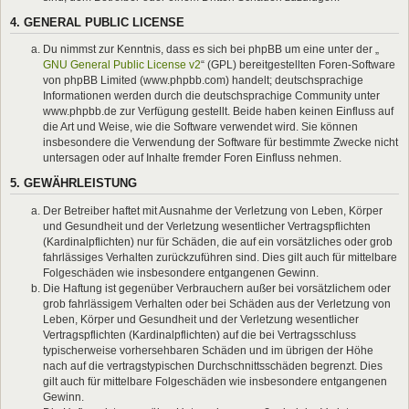
4. GENERAL PUBLIC LICENSE
Du nimmst zur Kenntnis, dass es sich bei phpBB um eine unter der „
GNU General Public License v2
“ (GPL) bereitgestellten Foren-Software
von phpBB Limited (www.phpbb.com) handelt; deutschsprachige
Informationen werden durch die deutschsprachige Community unter
www.phpbb.de zur Verfügung gestellt. Beide haben keinen Einfluss auf
die Art und Weise, wie die Software verwendet wird. Sie können
insbesondere die Verwendung der Software für bestimmte Zwecke nicht
untersagen oder auf Inhalte fremder Foren Einfluss nehmen.
5. GEWÄHRLEISTUNG
Der Betreiber haftet mit Ausnahme der Verletzung von Leben, Körper
und Gesundheit und der Verletzung wesentlicher Vertragspflichten
(Kardinalpflichten) nur für Schäden, die auf ein vorsätzliches oder grob
fahrlässiges Verhalten zurückzuführen sind. Dies gilt auch für mittelbare
Folgeschäden wie insbesondere entgangenen Gewinn.
Die Haftung ist gegenüber Verbrauchern außer bei vorsätzlichem oder
grob fahrlässigem Verhalten oder bei Schäden aus der Verletzung von
Leben, Körper und Gesundheit und der Verletzung wesentlicher
Vertragspflichten (Kardinalpflichten) auf die bei Vertragsschluss
typischerweise vorhersehbaren Schäden und im übrigen der Höhe
nach auf die vertragstypischen Durchschnittsschäden begrenzt. Dies
gilt auch für mittelbare Folgeschäden wie insbesondere entgangenen
Gewinn.