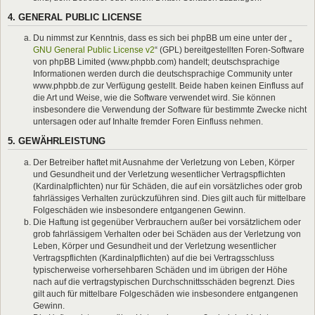
4. GENERAL PUBLIC LICENSE
Du nimmst zur Kenntnis, dass es sich bei phpBB um eine unter der „
GNU General Public License v2
“ (GPL) bereitgestellten Foren-Software
von phpBB Limited (www.phpbb.com) handelt; deutschsprachige
Informationen werden durch die deutschsprachige Community unter
www.phpbb.de zur Verfügung gestellt. Beide haben keinen Einfluss auf
die Art und Weise, wie die Software verwendet wird. Sie können
insbesondere die Verwendung der Software für bestimmte Zwecke nicht
untersagen oder auf Inhalte fremder Foren Einfluss nehmen.
5. GEWÄHRLEISTUNG
Der Betreiber haftet mit Ausnahme der Verletzung von Leben, Körper
und Gesundheit und der Verletzung wesentlicher Vertragspflichten
(Kardinalpflichten) nur für Schäden, die auf ein vorsätzliches oder grob
fahrlässiges Verhalten zurückzuführen sind. Dies gilt auch für mittelbare
Folgeschäden wie insbesondere entgangenen Gewinn.
Die Haftung ist gegenüber Verbrauchern außer bei vorsätzlichem oder
grob fahrlässigem Verhalten oder bei Schäden aus der Verletzung von
Leben, Körper und Gesundheit und der Verletzung wesentlicher
Vertragspflichten (Kardinalpflichten) auf die bei Vertragsschluss
typischerweise vorhersehbaren Schäden und im übrigen der Höhe
nach auf die vertragstypischen Durchschnittsschäden begrenzt. Dies
gilt auch für mittelbare Folgeschäden wie insbesondere entgangenen
Gewinn.