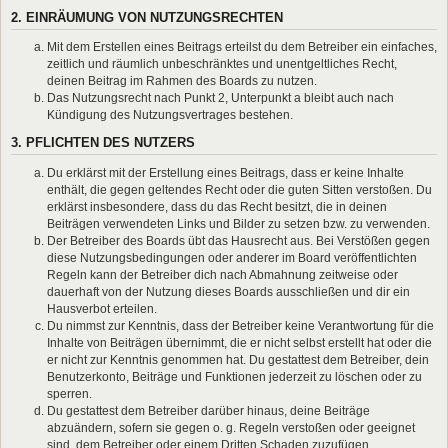
2. EINRÄUMUNG VON NUTZUNGSRECHTEN
Mit dem Erstellen eines Beitrags erteilst du dem Betreiber ein einfaches,
zeitlich und räumlich unbeschränktes und unentgeltliches Recht,
deinen Beitrag im Rahmen des Boards zu nutzen.
Das Nutzungsrecht nach Punkt 2, Unterpunkt a bleibt auch nach
Kündigung des Nutzungsvertrages bestehen.
3. PFLICHTEN DES NUTZERS
Du erklärst mit der Erstellung eines Beitrags, dass er keine Inhalte
enthält, die gegen geltendes Recht oder die guten Sitten verstoßen. Du
erklärst insbesondere, dass du das Recht besitzt, die in deinen
Beiträgen verwendeten Links und Bilder zu setzen bzw. zu verwenden.
Der Betreiber des Boards übt das Hausrecht aus. Bei Verstößen gegen
diese Nutzungsbedingungen oder anderer im Board veröffentlichten
Regeln kann der Betreiber dich nach Abmahnung zeitweise oder
dauerhaft von der Nutzung dieses Boards ausschließen und dir ein
Hausverbot erteilen.
Du nimmst zur Kenntnis, dass der Betreiber keine Verantwortung für die
Inhalte von Beiträgen übernimmt, die er nicht selbst erstellt hat oder die
er nicht zur Kenntnis genommen hat. Du gestattest dem Betreiber, dein
Benutzerkonto, Beiträge und Funktionen jederzeit zu löschen oder zu
sperren.
Du gestattest dem Betreiber darüber hinaus, deine Beiträge
abzuändern, sofern sie gegen o. g. Regeln verstoßen oder geeignet
sind, dem Betreiber oder einem Dritten Schaden zuzufügen.