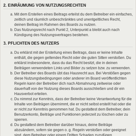
2. EINRÄUMUNG VON NUTZUNGSRECHTEN
Mit dem Erstellen eines Beitrags erteilst du dem Betreiber ein einfaches,
zeitlich und räumlich unbeschränktes und unentgeltliches Recht,
deinen Beitrag im Rahmen des Boards zu nutzen.
Das Nutzungsrecht nach Punkt 2, Unterpunkt a bleibt auch nach
Kündigung des Nutzungsvertrages bestehen.
3. PFLICHTEN DES NUTZERS
Du erklärst mit der Erstellung eines Beitrags, dass er keine Inhalte
enthält, die gegen geltendes Recht oder die guten Sitten verstoßen. Du
erklärst insbesondere, dass du das Recht besitzt, die in deinen
Beiträgen verwendeten Links und Bilder zu setzen bzw. zu verwenden.
Der Betreiber des Boards übt das Hausrecht aus. Bei Verstößen gegen
diese Nutzungsbedingungen oder anderer im Board veröffentlichten
Regeln kann der Betreiber dich nach Abmahnung zeitweise oder
dauerhaft von der Nutzung dieses Boards ausschließen und dir ein
Hausverbot erteilen.
Du nimmst zur Kenntnis, dass der Betreiber keine Verantwortung für die
Inhalte von Beiträgen übernimmt, die er nicht selbst erstellt hat oder die
er nicht zur Kenntnis genommen hat. Du gestattest dem Betreiber, dein
Benutzerkonto, Beiträge und Funktionen jederzeit zu löschen oder zu
sperren.
Du gestattest dem Betreiber darüber hinaus, deine Beiträge
abzuändern, sofern sie gegen o. g. Regeln verstoßen oder geeignet
sind, dem Betreiber oder einem Dritten Schaden zuzufügen.