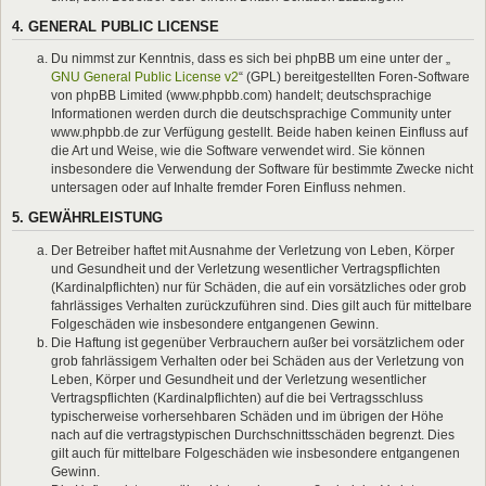
4. GENERAL PUBLIC LICENSE
Du nimmst zur Kenntnis, dass es sich bei phpBB um eine unter der „
GNU General Public License v2
“ (GPL) bereitgestellten Foren-Software
von phpBB Limited (www.phpbb.com) handelt; deutschsprachige
Informationen werden durch die deutschsprachige Community unter
www.phpbb.de zur Verfügung gestellt. Beide haben keinen Einfluss auf
die Art und Weise, wie die Software verwendet wird. Sie können
insbesondere die Verwendung der Software für bestimmte Zwecke nicht
untersagen oder auf Inhalte fremder Foren Einfluss nehmen.
5. GEWÄHRLEISTUNG
Der Betreiber haftet mit Ausnahme der Verletzung von Leben, Körper
und Gesundheit und der Verletzung wesentlicher Vertragspflichten
(Kardinalpflichten) nur für Schäden, die auf ein vorsätzliches oder grob
fahrlässiges Verhalten zurückzuführen sind. Dies gilt auch für mittelbare
Folgeschäden wie insbesondere entgangenen Gewinn.
Die Haftung ist gegenüber Verbrauchern außer bei vorsätzlichem oder
grob fahrlässigem Verhalten oder bei Schäden aus der Verletzung von
Leben, Körper und Gesundheit und der Verletzung wesentlicher
Vertragspflichten (Kardinalpflichten) auf die bei Vertragsschluss
typischerweise vorhersehbaren Schäden und im übrigen der Höhe
nach auf die vertragstypischen Durchschnittsschäden begrenzt. Dies
gilt auch für mittelbare Folgeschäden wie insbesondere entgangenen
Gewinn.