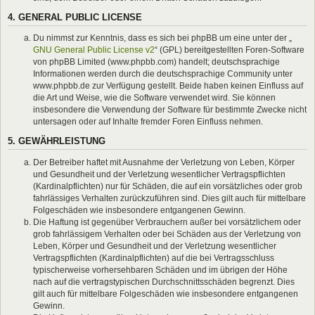
4. GENERAL PUBLIC LICENSE
Du nimmst zur Kenntnis, dass es sich bei phpBB um eine unter der „
GNU General Public License v2
“ (GPL) bereitgestellten Foren-Software
von phpBB Limited (www.phpbb.com) handelt; deutschsprachige
Informationen werden durch die deutschsprachige Community unter
www.phpbb.de zur Verfügung gestellt. Beide haben keinen Einfluss auf
die Art und Weise, wie die Software verwendet wird. Sie können
insbesondere die Verwendung der Software für bestimmte Zwecke nicht
untersagen oder auf Inhalte fremder Foren Einfluss nehmen.
5. GEWÄHRLEISTUNG
Der Betreiber haftet mit Ausnahme der Verletzung von Leben, Körper
und Gesundheit und der Verletzung wesentlicher Vertragspflichten
(Kardinalpflichten) nur für Schäden, die auf ein vorsätzliches oder grob
fahrlässiges Verhalten zurückzuführen sind. Dies gilt auch für mittelbare
Folgeschäden wie insbesondere entgangenen Gewinn.
Die Haftung ist gegenüber Verbrauchern außer bei vorsätzlichem oder
grob fahrlässigem Verhalten oder bei Schäden aus der Verletzung von
Leben, Körper und Gesundheit und der Verletzung wesentlicher
Vertragspflichten (Kardinalpflichten) auf die bei Vertragsschluss
typischerweise vorhersehbaren Schäden und im übrigen der Höhe
nach auf die vertragstypischen Durchschnittsschäden begrenzt. Dies
gilt auch für mittelbare Folgeschäden wie insbesondere entgangenen
Gewinn.