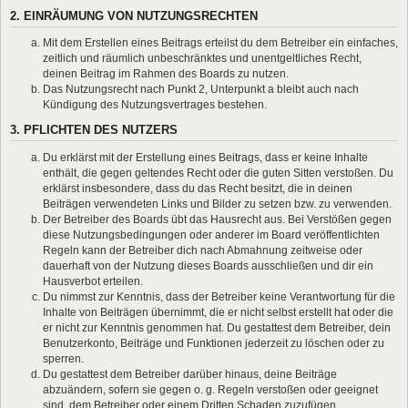
2. EINRÄUMUNG VON NUTZUNGSRECHTEN
Mit dem Erstellen eines Beitrags erteilst du dem Betreiber ein einfaches,
zeitlich und räumlich unbeschränktes und unentgeltliches Recht,
deinen Beitrag im Rahmen des Boards zu nutzen.
Das Nutzungsrecht nach Punkt 2, Unterpunkt a bleibt auch nach
Kündigung des Nutzungsvertrages bestehen.
3. PFLICHTEN DES NUTZERS
Du erklärst mit der Erstellung eines Beitrags, dass er keine Inhalte
enthält, die gegen geltendes Recht oder die guten Sitten verstoßen. Du
erklärst insbesondere, dass du das Recht besitzt, die in deinen
Beiträgen verwendeten Links und Bilder zu setzen bzw. zu verwenden.
Der Betreiber des Boards übt das Hausrecht aus. Bei Verstößen gegen
diese Nutzungsbedingungen oder anderer im Board veröffentlichten
Regeln kann der Betreiber dich nach Abmahnung zeitweise oder
dauerhaft von der Nutzung dieses Boards ausschließen und dir ein
Hausverbot erteilen.
Du nimmst zur Kenntnis, dass der Betreiber keine Verantwortung für die
Inhalte von Beiträgen übernimmt, die er nicht selbst erstellt hat oder die
er nicht zur Kenntnis genommen hat. Du gestattest dem Betreiber, dein
Benutzerkonto, Beiträge und Funktionen jederzeit zu löschen oder zu
sperren.
Du gestattest dem Betreiber darüber hinaus, deine Beiträge
abzuändern, sofern sie gegen o. g. Regeln verstoßen oder geeignet
sind, dem Betreiber oder einem Dritten Schaden zuzufügen.