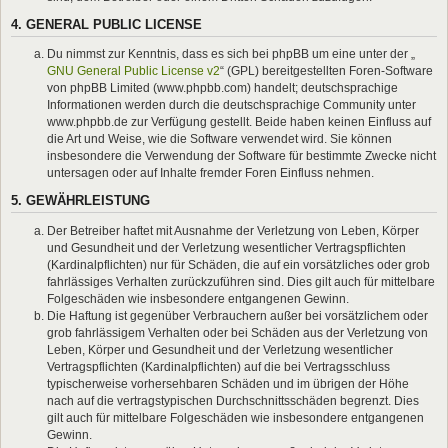
4. GENERAL PUBLIC LICENSE
Du nimmst zur Kenntnis, dass es sich bei phpBB um eine unter der „
GNU General Public License v2
“ (GPL) bereitgestellten Foren-Software
von phpBB Limited (www.phpbb.com) handelt; deutschsprachige
Informationen werden durch die deutschsprachige Community unter
www.phpbb.de zur Verfügung gestellt. Beide haben keinen Einfluss auf
die Art und Weise, wie die Software verwendet wird. Sie können
insbesondere die Verwendung der Software für bestimmte Zwecke nicht
untersagen oder auf Inhalte fremder Foren Einfluss nehmen.
5. GEWÄHRLEISTUNG
Der Betreiber haftet mit Ausnahme der Verletzung von Leben, Körper
und Gesundheit und der Verletzung wesentlicher Vertragspflichten
(Kardinalpflichten) nur für Schäden, die auf ein vorsätzliches oder grob
fahrlässiges Verhalten zurückzuführen sind. Dies gilt auch für mittelbare
Folgeschäden wie insbesondere entgangenen Gewinn.
Die Haftung ist gegenüber Verbrauchern außer bei vorsätzlichem oder
grob fahrlässigem Verhalten oder bei Schäden aus der Verletzung von
Leben, Körper und Gesundheit und der Verletzung wesentlicher
Vertragspflichten (Kardinalpflichten) auf die bei Vertragsschluss
typischerweise vorhersehbaren Schäden und im übrigen der Höhe
nach auf die vertragstypischen Durchschnittsschäden begrenzt. Dies
gilt auch für mittelbare Folgeschäden wie insbesondere entgangenen
Gewinn.