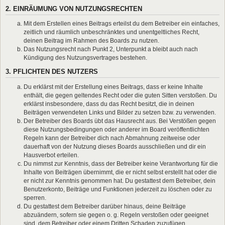
2. EINRÄUMUNG VON NUTZUNGSRECHTEN
Mit dem Erstellen eines Beitrags erteilst du dem Betreiber ein einfaches,
zeitlich und räumlich unbeschränktes und unentgeltliches Recht,
deinen Beitrag im Rahmen des Boards zu nutzen.
Das Nutzungsrecht nach Punkt 2, Unterpunkt a bleibt auch nach
Kündigung des Nutzungsvertrages bestehen.
3. PFLICHTEN DES NUTZERS
Du erklärst mit der Erstellung eines Beitrags, dass er keine Inhalte
enthält, die gegen geltendes Recht oder die guten Sitten verstoßen. Du
erklärst insbesondere, dass du das Recht besitzt, die in deinen
Beiträgen verwendeten Links und Bilder zu setzen bzw. zu verwenden.
Der Betreiber des Boards übt das Hausrecht aus. Bei Verstößen gegen
diese Nutzungsbedingungen oder anderer im Board veröffentlichten
Regeln kann der Betreiber dich nach Abmahnung zeitweise oder
dauerhaft von der Nutzung dieses Boards ausschließen und dir ein
Hausverbot erteilen.
Du nimmst zur Kenntnis, dass der Betreiber keine Verantwortung für die
Inhalte von Beiträgen übernimmt, die er nicht selbst erstellt hat oder die
er nicht zur Kenntnis genommen hat. Du gestattest dem Betreiber, dein
Benutzerkonto, Beiträge und Funktionen jederzeit zu löschen oder zu
sperren.
Du gestattest dem Betreiber darüber hinaus, deine Beiträge
abzuändern, sofern sie gegen o. g. Regeln verstoßen oder geeignet
sind, dem Betreiber oder einem Dritten Schaden zuzufügen.