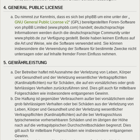
4. GENERAL PUBLIC LICENSE
Du nimmst zur Kenntnis, dass es sich bei phpBB um eine unter der „
GNU General Public License v2
“ (GPL) bereitgestellten Foren-Software
von phpBB Limited (www.phpbb.com) handelt; deutschsprachige
Informationen werden durch die deutschsprachige Community unter
www.phpbb.de zur Verfügung gestellt. Beide haben keinen Einfluss auf
die Art und Weise, wie die Software verwendet wird. Sie können
insbesondere die Verwendung der Software für bestimmte Zwecke nicht
untersagen oder auf Inhalte fremder Foren Einfluss nehmen.
5. GEWÄHRLEISTUNG
Der Betreiber haftet mit Ausnahme der Verletzung von Leben, Körper
und Gesundheit und der Verletzung wesentlicher Vertragspflichten
(Kardinalpflichten) nur für Schäden, die auf ein vorsätzliches oder grob
fahrlässiges Verhalten zurückzuführen sind. Dies gilt auch für mittelbare
Folgeschäden wie insbesondere entgangenen Gewinn.
Die Haftung ist gegenüber Verbrauchern außer bei vorsätzlichem oder
grob fahrlässigem Verhalten oder bei Schäden aus der Verletzung von
Leben, Körper und Gesundheit und der Verletzung wesentlicher
Vertragspflichten (Kardinalpflichten) auf die bei Vertragsschluss
typischerweise vorhersehbaren Schäden und im übrigen der Höhe
nach auf die vertragstypischen Durchschnittsschäden begrenzt. Dies
gilt auch für mittelbare Folgeschäden wie insbesondere entgangenen
Gewinn.