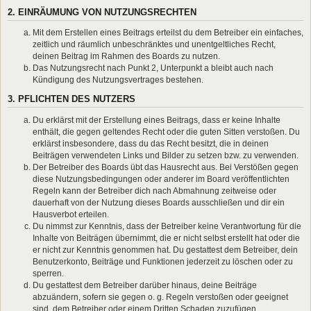
2. EINRÄUMUNG VON NUTZUNGSRECHTEN
Mit dem Erstellen eines Beitrags erteilst du dem Betreiber ein einfaches,
zeitlich und räumlich unbeschränktes und unentgeltliches Recht,
deinen Beitrag im Rahmen des Boards zu nutzen.
Das Nutzungsrecht nach Punkt 2, Unterpunkt a bleibt auch nach
Kündigung des Nutzungsvertrages bestehen.
3. PFLICHTEN DES NUTZERS
Du erklärst mit der Erstellung eines Beitrags, dass er keine Inhalte
enthält, die gegen geltendes Recht oder die guten Sitten verstoßen. Du
erklärst insbesondere, dass du das Recht besitzt, die in deinen
Beiträgen verwendeten Links und Bilder zu setzen bzw. zu verwenden.
Der Betreiber des Boards übt das Hausrecht aus. Bei Verstößen gegen
diese Nutzungsbedingungen oder anderer im Board veröffentlichten
Regeln kann der Betreiber dich nach Abmahnung zeitweise oder
dauerhaft von der Nutzung dieses Boards ausschließen und dir ein
Hausverbot erteilen.
Du nimmst zur Kenntnis, dass der Betreiber keine Verantwortung für die
Inhalte von Beiträgen übernimmt, die er nicht selbst erstellt hat oder die
er nicht zur Kenntnis genommen hat. Du gestattest dem Betreiber, dein
Benutzerkonto, Beiträge und Funktionen jederzeit zu löschen oder zu
sperren.
Du gestattest dem Betreiber darüber hinaus, deine Beiträge
abzuändern, sofern sie gegen o. g. Regeln verstoßen oder geeignet
sind, dem Betreiber oder einem Dritten Schaden zuzufügen.