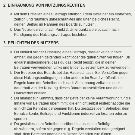
2. EINRÄUMUNG VON NUTZUNGSRECHTEN
Mit dem Erstellen eines Beitrags erteilst du dem Betreiber ein einfaches,
zeitlich und räumlich unbeschränktes und unentgeltliches Recht,
deinen Beitrag im Rahmen des Boards zu nutzen.
Das Nutzungsrecht nach Punkt 2, Unterpunkt a bleibt auch nach
Kündigung des Nutzungsvertrages bestehen.
3. PFLICHTEN DES NUTZERS
Du erklärst mit der Erstellung eines Beitrags, dass er keine Inhalte
enthält, die gegen geltendes Recht oder die guten Sitten verstoßen. Du
erklärst insbesondere, dass du das Recht besitzt, die in deinen
Beiträgen verwendeten Links und Bilder zu setzen bzw. zu verwenden.
Der Betreiber des Boards übt das Hausrecht aus. Bei Verstößen gegen
diese Nutzungsbedingungen oder anderer im Board veröffentlichten
Regeln kann der Betreiber dich nach Abmahnung zeitweise oder
dauerhaft von der Nutzung dieses Boards ausschließen und dir ein
Hausverbot erteilen.
Du nimmst zur Kenntnis, dass der Betreiber keine Verantwortung für die
Inhalte von Beiträgen übernimmt, die er nicht selbst erstellt hat oder die
er nicht zur Kenntnis genommen hat. Du gestattest dem Betreiber, dein
Benutzerkonto, Beiträge und Funktionen jederzeit zu löschen oder zu
sperren.
Du gestattest dem Betreiber darüber hinaus, deine Beiträge
abzuändern, sofern sie gegen o. g. Regeln verstoßen oder geeignet
sind, dem Betreiber oder einem Dritten Schaden zuzufügen.