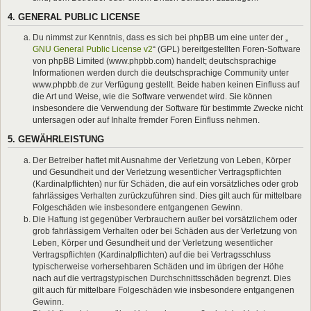
4. GENERAL PUBLIC LICENSE
Du nimmst zur Kenntnis, dass es sich bei phpBB um eine unter der „
GNU General Public License v2
“ (GPL) bereitgestellten Foren-Software
von phpBB Limited (www.phpbb.com) handelt; deutschsprachige
Informationen werden durch die deutschsprachige Community unter
www.phpbb.de zur Verfügung gestellt. Beide haben keinen Einfluss auf
die Art und Weise, wie die Software verwendet wird. Sie können
insbesondere die Verwendung der Software für bestimmte Zwecke nicht
untersagen oder auf Inhalte fremder Foren Einfluss nehmen.
5. GEWÄHRLEISTUNG
Der Betreiber haftet mit Ausnahme der Verletzung von Leben, Körper
und Gesundheit und der Verletzung wesentlicher Vertragspflichten
(Kardinalpflichten) nur für Schäden, die auf ein vorsätzliches oder grob
fahrlässiges Verhalten zurückzuführen sind. Dies gilt auch für mittelbare
Folgeschäden wie insbesondere entgangenen Gewinn.
Die Haftung ist gegenüber Verbrauchern außer bei vorsätzlichem oder
grob fahrlässigem Verhalten oder bei Schäden aus der Verletzung von
Leben, Körper und Gesundheit und der Verletzung wesentlicher
Vertragspflichten (Kardinalpflichten) auf die bei Vertragsschluss
typischerweise vorhersehbaren Schäden und im übrigen der Höhe
nach auf die vertragstypischen Durchschnittsschäden begrenzt. Dies
gilt auch für mittelbare Folgeschäden wie insbesondere entgangenen
Gewinn.