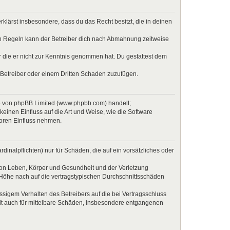
erklärst insbesondere, dass du das Recht besitzt, die in deinen
en Regeln kann der Betreiber dich nach Abmahnung zeitweise
er die er nicht zur Kenntnis genommen hat. Du gestattest dem
 Betreiber oder einem Dritten Schaden zuzufügen.
re von phpBB Limited (www.phpbb.com) handelt;
inen Einfluss auf die Art und Weise, wie die Software
Foren Einfluss nehmen.
inalpflichten) nur für Schäden, die auf ein vorsätzliches oder
von Leben, Körper und Gesundheit und der Verletzung
r Höhe nach auf die vertragstypischen Durchschnittsschäden
sigem Verhalten des Betreibers auf die bei Vertragsschluss
lt auch für mittelbare Schäden, insbesondere entgangenen