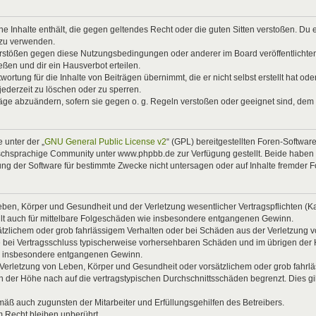
eine Inhalte enthält, die gegen geltendes Recht oder die guten Sitten verstoßen. Du 
 zu verwenden.
Verstößen gegen diese Nutzungsbedingungen oder anderer im Board veröffentlicht
ßen und dir ein Hausverbot erteilen.
ortung für die Inhalte von Beiträgen übernimmt, die er nicht selbst erstellt hat od
jederzeit zu löschen oder zu sperren.
räge abzuändern, sofern sie gegen o. g. Regeln verstoßen oder geeignet sind, dem
 unter der „
GNU General Public License v2
“ (GPL) bereitgestellten Foren-Softwa
chsprachige Community unter www.phpbb.de zur Verfügung gestellt. Beide haben ke
g der Software für bestimmte Zwecke nicht untersagen oder auf Inhalte fremder 
ben, Körper und Gesundheit und der Verletzung wesentlicher Vertragspflichten (Kard
gilt auch für mittelbare Folgeschäden wie insbesondere entgangenen Gewinn.
ätzlichem oder grob fahrlässigem Verhalten oder bei Schäden aus der Verletzung 
 die bei Vertragsschluss typischerweise vorhersehbaren Schäden und im übrigen de
wie insbesondere entgangenen Gewinn.
erletzung von Leben, Körper und Gesundheit oder vorsätzlichem oder grob fahrläs
der Höhe nach auf die vertragstypischen Durchschnittsschäden begrenzt. Dies gi
mäß auch zugunsten der Mitarbeiter und Erfüllungsgehilfen des Betreibers.
 Recht bleiben unberührt.