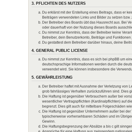
3. PFLICHTEN DES NUTZERS
Du erklärst mit der Erstellung eines Beitrags, dass er k
Beiträgen verwendeten Links und Bilder zu setzen bzw.
Der Betreiber des Boards übt das Hausrecht aus. Bei 
oder dauerhaft von der Nutzung dieses Boards ausschlie
Du nimmst zur Kenntnis, dass der Betreiber keine Verantw
Betreiber, dein Benutzerkonto, Beiträge und Funktionen 
Du gestattest dem Betreiber darüber hinaus, deine Beit
4. GENERAL PUBLIC LICENSE
Du nimmst zur Kenntnis, dass es sich bei phpBB um eine
deutschsprachige Informationen werden durch die deuts
verwendet wird. Sie können insbesondere die Verwendun
5. GEWÄHRLEISTUNG
Der Betreiber haftet mit Ausnahme der Verletzung von Le
grob fahrlässiges Verhalten zurückzuführen sind. Dies 
Die Haftung ist gegenüber Verbrauchern außer bei vors
wesentlicher Vertragspflichten (Kardinalpflichten) auf
begrenzt. Dies gilt auch für mittelbare Folgeschäden 
Die Haftung ist gegenüber Unternehmern außer bei der V
typischerweise vorhersehbaren Schäden und im Übrigen 
Gewinn.
Die Haftungsbegrenzung der Absätze a bis c gilt sinnge
Ansprüche für eine Haftung aus zwingendem nationalem