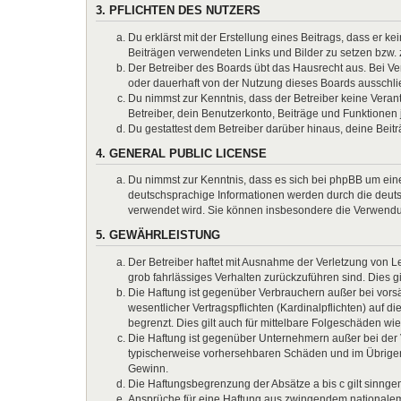
3. PFLICHTEN DES NUTZERS
Du erklärst mit der Erstellung eines Beitrags, dass er k
Beiträgen verwendeten Links und Bilder zu setzen bzw.
Der Betreiber des Boards übt das Hausrecht aus. Bei 
oder dauerhaft von der Nutzung dieses Boards ausschlie
Du nimmst zur Kenntnis, dass der Betreiber keine Verantw
Betreiber, dein Benutzerkonto, Beiträge und Funktionen 
Du gestattest dem Betreiber darüber hinaus, deine Beit
4. GENERAL PUBLIC LICENSE
Du nimmst zur Kenntnis, dass es sich bei phpBB um eine
deutschsprachige Informationen werden durch die deuts
verwendet wird. Sie können insbesondere die Verwendun
5. GEWÄHRLEISTUNG
Der Betreiber haftet mit Ausnahme der Verletzung von Le
grob fahrlässiges Verhalten zurückzuführen sind. Dies 
Die Haftung ist gegenüber Verbrauchern außer bei vors
wesentlicher Vertragspflichten (Kardinalpflichten) auf
begrenzt. Dies gilt auch für mittelbare Folgeschäden 
Die Haftung ist gegenüber Unternehmern außer bei der V
typischerweise vorhersehbaren Schäden und im Übrigen 
Gewinn.
Die Haftungsbegrenzung der Absätze a bis c gilt sinnge
Ansprüche für eine Haftung aus zwingendem nationalem