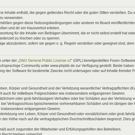
eine Inhalte enthält, die gegen geltendes Recht oder die guten Sitten verstoßen. Du 
 zu verwenden.
Verstößen gegen diese Nutzungsbedingungen oder anderer im Board veröffentlicht
ßen und dir ein Hausverbot erteilen.
ortung für die Inhalte von Beiträgen übernimmt, die er nicht selbst erstellt hat od
jederzeit zu löschen oder zu sperren.
räge abzuändern, sofern sie gegen o. g. Regeln verstoßen oder geeignet sind, dem
 unter der „
GNU General Public License v2
“ (GPL) bereitgestellten Foren-Softwa
chsprachige Community unter www.phpbb.de zur Verfügung gestellt. Beide haben ke
g der Software für bestimmte Zwecke nicht untersagen oder auf Inhalte fremder 
ben, Körper und Gesundheit und der Verletzung wesentlicher Vertragspflichten (Kard
gilt auch für mittelbare Folgeschäden wie insbesondere entgangenen Gewinn.
ätzlichem oder grob fahrlässigem Verhalten oder bei Schäden aus der Verletzung 
 die bei Vertragsschluss typischerweise vorhersehbaren Schäden und im übrigen de
wie insbesondere entgangenen Gewinn.
erletzung von Leben, Körper und Gesundheit oder vorsätzlichem oder grob fahrläs
der Höhe nach auf die vertragstypischen Durchschnittsschäden begrenzt. Dies gi
mäß auch zugunsten der Mitarbeiter und Erfüllungsgehilfen des Betreibers.
 Recht bleiben unberührt.