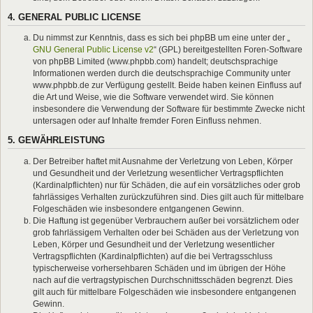
4. GENERAL PUBLIC LICENSE
Du nimmst zur Kenntnis, dass es sich bei phpBB um eine unter der „
GNU General Public License v2
“ (GPL) bereitgestellten Foren-Software
von phpBB Limited (www.phpbb.com) handelt; deutschsprachige
Informationen werden durch die deutschsprachige Community unter
www.phpbb.de zur Verfügung gestellt. Beide haben keinen Einfluss auf
die Art und Weise, wie die Software verwendet wird. Sie können
insbesondere die Verwendung der Software für bestimmte Zwecke nicht
untersagen oder auf Inhalte fremder Foren Einfluss nehmen.
5. GEWÄHRLEISTUNG
Der Betreiber haftet mit Ausnahme der Verletzung von Leben, Körper
und Gesundheit und der Verletzung wesentlicher Vertragspflichten
(Kardinalpflichten) nur für Schäden, die auf ein vorsätzliches oder grob
fahrlässiges Verhalten zurückzuführen sind. Dies gilt auch für mittelbare
Folgeschäden wie insbesondere entgangenen Gewinn.
Die Haftung ist gegenüber Verbrauchern außer bei vorsätzlichem oder
grob fahrlässigem Verhalten oder bei Schäden aus der Verletzung von
Leben, Körper und Gesundheit und der Verletzung wesentlicher
Vertragspflichten (Kardinalpflichten) auf die bei Vertragsschluss
typischerweise vorhersehbaren Schäden und im übrigen der Höhe
nach auf die vertragstypischen Durchschnittsschäden begrenzt. Dies
gilt auch für mittelbare Folgeschäden wie insbesondere entgangenen
Gewinn.