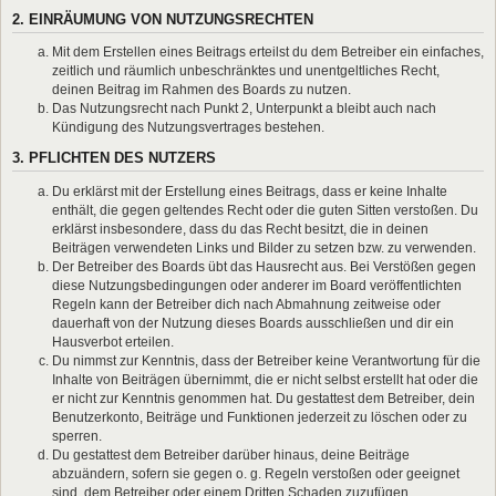
2. EINRÄUMUNG VON NUTZUNGSRECHTEN
Mit dem Erstellen eines Beitrags erteilst du dem Betreiber ein einfaches,
zeitlich und räumlich unbeschränktes und unentgeltliches Recht,
deinen Beitrag im Rahmen des Boards zu nutzen.
Das Nutzungsrecht nach Punkt 2, Unterpunkt a bleibt auch nach
Kündigung des Nutzungsvertrages bestehen.
3. PFLICHTEN DES NUTZERS
Du erklärst mit der Erstellung eines Beitrags, dass er keine Inhalte
enthält, die gegen geltendes Recht oder die guten Sitten verstoßen. Du
erklärst insbesondere, dass du das Recht besitzt, die in deinen
Beiträgen verwendeten Links und Bilder zu setzen bzw. zu verwenden.
Der Betreiber des Boards übt das Hausrecht aus. Bei Verstößen gegen
diese Nutzungsbedingungen oder anderer im Board veröffentlichten
Regeln kann der Betreiber dich nach Abmahnung zeitweise oder
dauerhaft von der Nutzung dieses Boards ausschließen und dir ein
Hausverbot erteilen.
Du nimmst zur Kenntnis, dass der Betreiber keine Verantwortung für die
Inhalte von Beiträgen übernimmt, die er nicht selbst erstellt hat oder die
er nicht zur Kenntnis genommen hat. Du gestattest dem Betreiber, dein
Benutzerkonto, Beiträge und Funktionen jederzeit zu löschen oder zu
sperren.
Du gestattest dem Betreiber darüber hinaus, deine Beiträge
abzuändern, sofern sie gegen o. g. Regeln verstoßen oder geeignet
sind, dem Betreiber oder einem Dritten Schaden zuzufügen.