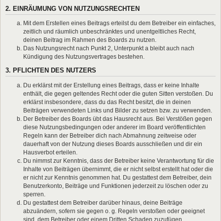
2. EINRÄUMUNG VON NUTZUNGSRECHTEN
Mit dem Erstellen eines Beitrags erteilst du dem Betreiber ein einfaches,
zeitlich und räumlich unbeschränktes und unentgeltliches Recht,
deinen Beitrag im Rahmen des Boards zu nutzen.
Das Nutzungsrecht nach Punkt 2, Unterpunkt a bleibt auch nach
Kündigung des Nutzungsvertrages bestehen.
3. PFLICHTEN DES NUTZERS
Du erklärst mit der Erstellung eines Beitrags, dass er keine Inhalte
enthält, die gegen geltendes Recht oder die guten Sitten verstoßen. Du
erklärst insbesondere, dass du das Recht besitzt, die in deinen
Beiträgen verwendeten Links und Bilder zu setzen bzw. zu verwenden.
Der Betreiber des Boards übt das Hausrecht aus. Bei Verstößen gegen
diese Nutzungsbedingungen oder anderer im Board veröffentlichten
Regeln kann der Betreiber dich nach Abmahnung zeitweise oder
dauerhaft von der Nutzung dieses Boards ausschließen und dir ein
Hausverbot erteilen.
Du nimmst zur Kenntnis, dass der Betreiber keine Verantwortung für die
Inhalte von Beiträgen übernimmt, die er nicht selbst erstellt hat oder die
er nicht zur Kenntnis genommen hat. Du gestattest dem Betreiber, dein
Benutzerkonto, Beiträge und Funktionen jederzeit zu löschen oder zu
sperren.
Du gestattest dem Betreiber darüber hinaus, deine Beiträge
abzuändern, sofern sie gegen o. g. Regeln verstoßen oder geeignet
sind, dem Betreiber oder einem Dritten Schaden zuzufügen.