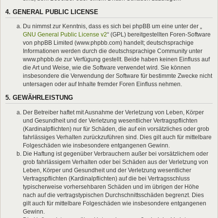
4. GENERAL PUBLIC LICENSE
Du nimmst zur Kenntnis, dass es sich bei phpBB um eine unter der „
GNU General Public License v2
“ (GPL) bereitgestellten Foren-Software
von phpBB Limited (www.phpbb.com) handelt; deutschsprachige
Informationen werden durch die deutschsprachige Community unter
www.phpbb.de zur Verfügung gestellt. Beide haben keinen Einfluss auf
die Art und Weise, wie die Software verwendet wird. Sie können
insbesondere die Verwendung der Software für bestimmte Zwecke nicht
untersagen oder auf Inhalte fremder Foren Einfluss nehmen.
5. GEWÄHRLEISTUNG
Der Betreiber haftet mit Ausnahme der Verletzung von Leben, Körper
und Gesundheit und der Verletzung wesentlicher Vertragspflichten
(Kardinalpflichten) nur für Schäden, die auf ein vorsätzliches oder grob
fahrlässiges Verhalten zurückzuführen sind. Dies gilt auch für mittelbare
Folgeschäden wie insbesondere entgangenen Gewinn.
Die Haftung ist gegenüber Verbrauchern außer bei vorsätzlichem oder
grob fahrlässigem Verhalten oder bei Schäden aus der Verletzung von
Leben, Körper und Gesundheit und der Verletzung wesentlicher
Vertragspflichten (Kardinalpflichten) auf die bei Vertragsschluss
typischerweise vorhersehbaren Schäden und im übrigen der Höhe
nach auf die vertragstypischen Durchschnittsschäden begrenzt. Dies
gilt auch für mittelbare Folgeschäden wie insbesondere entgangenen
Gewinn.