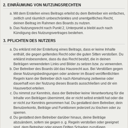
2. EINRÄUMUNG VON NUTZUNGSRECHTEN
Mit dem Erstellen eines Beitrags erteilst du dem Betreiber ein einfaches,
zeitlich und räumlich unbeschränktes und unentgeltliches Recht,
deinen Beitrag im Rahmen des Boards zu nutzen.
Das Nutzungsrecht nach Punkt 2, Unterpunkt a bleibt auch nach
Kündigung des Nutzungsvertrages bestehen.
3. PFLICHTEN DES NUTZERS
Du erklärst mit der Erstellung eines Beitrags, dass er keine Inhalte
enthält, die gegen geltendes Recht oder die guten Sitten verstoßen. Du
erklärst insbesondere, dass du das Recht besitzt, die in deinen
Beiträgen verwendeten Links und Bilder zu setzen bzw. zu verwenden.
Der Betreiber des Boards übt das Hausrecht aus. Bei Verstößen gegen
diese Nutzungsbedingungen oder anderer im Board veröffentlichten
Regeln kann der Betreiber dich nach Abmahnung zeitweise oder
dauerhaft von der Nutzung dieses Boards ausschließen und dir ein
Hausverbot erteilen.
Du nimmst zur Kenntnis, dass der Betreiber keine Verantwortung für die
Inhalte von Beiträgen übernimmt, die er nicht selbst erstellt hat oder die
er nicht zur Kenntnis genommen hat. Du gestattest dem Betreiber, dein
Benutzerkonto, Beiträge und Funktionen jederzeit zu löschen oder zu
sperren.
Du gestattest dem Betreiber darüber hinaus, deine Beiträge
abzuändern, sofern sie gegen o. g. Regeln verstoßen oder geeignet
sind, dem Betreiber oder einem Dritten Schaden zuzufügen.