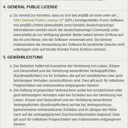
4. GENERAL PUBLIC LICENSE
Du nimmst zur Kenntnis, dass es sich bei phpBB um eine unter der „
GNU General Public License v2
“ (GPL) bereitgestellten Foren-Software
von phpBB Limited (www.phpbb.com) handelt; deutschsprachige
Informationen werden durch die deutschsprachige Community unter
www.phpbb.de zur Verfügung gestellt. Beide haben keinen Einfluss auf
die Art und Weise, wie die Software verwendet wird. Sie können
insbesondere die Verwendung der Software für bestimmte Zwecke nicht
untersagen oder auf Inhalte fremder Foren Einfluss nehmen.
5. GEWÄHRLEISTUNG
Der Betreiber haftet mit Ausnahme der Verletzung von Leben, Körper
und Gesundheit und der Verletzung wesentlicher Vertragspflichten
(Kardinalpflichten) nur für Schäden, die auf ein vorsätzliches oder grob
fahrlässiges Verhalten zurückzuführen sind. Dies gilt auch für mittelbare
Folgeschäden wie insbesondere entgangenen Gewinn.
Die Haftung ist gegenüber Verbrauchern außer bei vorsätzlichem oder
grob fahrlässigem Verhalten oder bei Schäden aus der Verletzung von
Leben, Körper und Gesundheit und der Verletzung wesentlicher
Vertragspflichten (Kardinalpflichten) auf die bei Vertragsschluss
typischerweise vorhersehbaren Schäden und im übrigen der Höhe
nach auf die vertragstypischen Durchschnittsschäden begrenzt. Dies
gilt auch für mittelbare Folgeschäden wie insbesondere entgangenen
Gewinn.