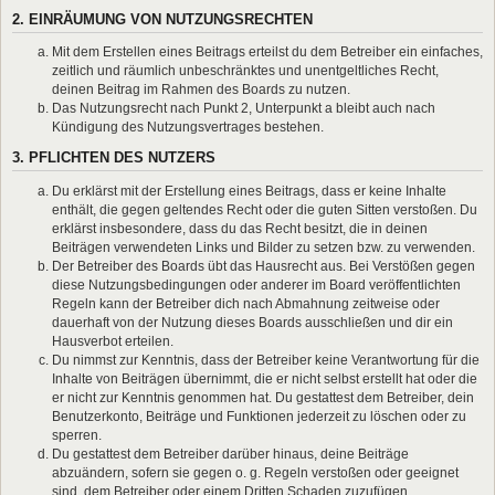
2. EINRÄUMUNG VON NUTZUNGSRECHTEN
Mit dem Erstellen eines Beitrags erteilst du dem Betreiber ein einfaches,
zeitlich und räumlich unbeschränktes und unentgeltliches Recht,
deinen Beitrag im Rahmen des Boards zu nutzen.
Das Nutzungsrecht nach Punkt 2, Unterpunkt a bleibt auch nach
Kündigung des Nutzungsvertrages bestehen.
3. PFLICHTEN DES NUTZERS
Du erklärst mit der Erstellung eines Beitrags, dass er keine Inhalte
enthält, die gegen geltendes Recht oder die guten Sitten verstoßen. Du
erklärst insbesondere, dass du das Recht besitzt, die in deinen
Beiträgen verwendeten Links und Bilder zu setzen bzw. zu verwenden.
Der Betreiber des Boards übt das Hausrecht aus. Bei Verstößen gegen
diese Nutzungsbedingungen oder anderer im Board veröffentlichten
Regeln kann der Betreiber dich nach Abmahnung zeitweise oder
dauerhaft von der Nutzung dieses Boards ausschließen und dir ein
Hausverbot erteilen.
Du nimmst zur Kenntnis, dass der Betreiber keine Verantwortung für die
Inhalte von Beiträgen übernimmt, die er nicht selbst erstellt hat oder die
er nicht zur Kenntnis genommen hat. Du gestattest dem Betreiber, dein
Benutzerkonto, Beiträge und Funktionen jederzeit zu löschen oder zu
sperren.
Du gestattest dem Betreiber darüber hinaus, deine Beiträge
abzuändern, sofern sie gegen o. g. Regeln verstoßen oder geeignet
sind, dem Betreiber oder einem Dritten Schaden zuzufügen.