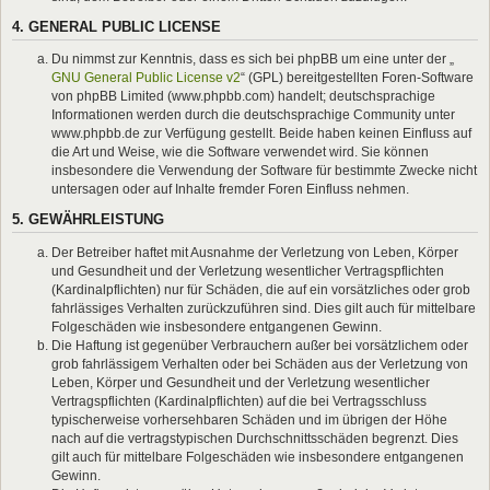
4. GENERAL PUBLIC LICENSE
Du nimmst zur Kenntnis, dass es sich bei phpBB um eine unter der „
GNU General Public License v2
“ (GPL) bereitgestellten Foren-Software
von phpBB Limited (www.phpbb.com) handelt; deutschsprachige
Informationen werden durch die deutschsprachige Community unter
www.phpbb.de zur Verfügung gestellt. Beide haben keinen Einfluss auf
die Art und Weise, wie die Software verwendet wird. Sie können
insbesondere die Verwendung der Software für bestimmte Zwecke nicht
untersagen oder auf Inhalte fremder Foren Einfluss nehmen.
5. GEWÄHRLEISTUNG
Der Betreiber haftet mit Ausnahme der Verletzung von Leben, Körper
und Gesundheit und der Verletzung wesentlicher Vertragspflichten
(Kardinalpflichten) nur für Schäden, die auf ein vorsätzliches oder grob
fahrlässiges Verhalten zurückzuführen sind. Dies gilt auch für mittelbare
Folgeschäden wie insbesondere entgangenen Gewinn.
Die Haftung ist gegenüber Verbrauchern außer bei vorsätzlichem oder
grob fahrlässigem Verhalten oder bei Schäden aus der Verletzung von
Leben, Körper und Gesundheit und der Verletzung wesentlicher
Vertragspflichten (Kardinalpflichten) auf die bei Vertragsschluss
typischerweise vorhersehbaren Schäden und im übrigen der Höhe
nach auf die vertragstypischen Durchschnittsschäden begrenzt. Dies
gilt auch für mittelbare Folgeschäden wie insbesondere entgangenen
Gewinn.