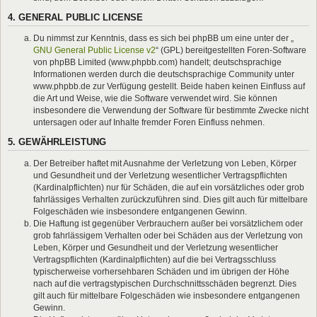
4. GENERAL PUBLIC LICENSE
Du nimmst zur Kenntnis, dass es sich bei phpBB um eine unter der „
GNU General Public License v2
“ (GPL) bereitgestellten Foren-Software
von phpBB Limited (www.phpbb.com) handelt; deutschsprachige
Informationen werden durch die deutschsprachige Community unter
www.phpbb.de zur Verfügung gestellt. Beide haben keinen Einfluss auf
die Art und Weise, wie die Software verwendet wird. Sie können
insbesondere die Verwendung der Software für bestimmte Zwecke nicht
untersagen oder auf Inhalte fremder Foren Einfluss nehmen.
5. GEWÄHRLEISTUNG
Der Betreiber haftet mit Ausnahme der Verletzung von Leben, Körper
und Gesundheit und der Verletzung wesentlicher Vertragspflichten
(Kardinalpflichten) nur für Schäden, die auf ein vorsätzliches oder grob
fahrlässiges Verhalten zurückzuführen sind. Dies gilt auch für mittelbare
Folgeschäden wie insbesondere entgangenen Gewinn.
Die Haftung ist gegenüber Verbrauchern außer bei vorsätzlichem oder
grob fahrlässigem Verhalten oder bei Schäden aus der Verletzung von
Leben, Körper und Gesundheit und der Verletzung wesentlicher
Vertragspflichten (Kardinalpflichten) auf die bei Vertragsschluss
typischerweise vorhersehbaren Schäden und im übrigen der Höhe
nach auf die vertragstypischen Durchschnittsschäden begrenzt. Dies
gilt auch für mittelbare Folgeschäden wie insbesondere entgangenen
Gewinn.