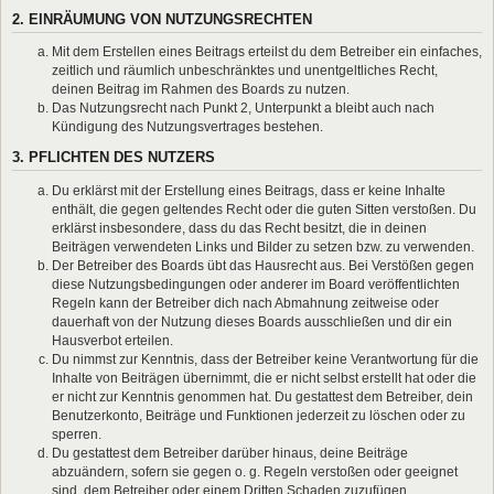
2. EINRÄUMUNG VON NUTZUNGSRECHTEN
Mit dem Erstellen eines Beitrags erteilst du dem Betreiber ein einfaches,
zeitlich und räumlich unbeschränktes und unentgeltliches Recht,
deinen Beitrag im Rahmen des Boards zu nutzen.
Das Nutzungsrecht nach Punkt 2, Unterpunkt a bleibt auch nach
Kündigung des Nutzungsvertrages bestehen.
3. PFLICHTEN DES NUTZERS
Du erklärst mit der Erstellung eines Beitrags, dass er keine Inhalte
enthält, die gegen geltendes Recht oder die guten Sitten verstoßen. Du
erklärst insbesondere, dass du das Recht besitzt, die in deinen
Beiträgen verwendeten Links und Bilder zu setzen bzw. zu verwenden.
Der Betreiber des Boards übt das Hausrecht aus. Bei Verstößen gegen
diese Nutzungsbedingungen oder anderer im Board veröffentlichten
Regeln kann der Betreiber dich nach Abmahnung zeitweise oder
dauerhaft von der Nutzung dieses Boards ausschließen und dir ein
Hausverbot erteilen.
Du nimmst zur Kenntnis, dass der Betreiber keine Verantwortung für die
Inhalte von Beiträgen übernimmt, die er nicht selbst erstellt hat oder die
er nicht zur Kenntnis genommen hat. Du gestattest dem Betreiber, dein
Benutzerkonto, Beiträge und Funktionen jederzeit zu löschen oder zu
sperren.
Du gestattest dem Betreiber darüber hinaus, deine Beiträge
abzuändern, sofern sie gegen o. g. Regeln verstoßen oder geeignet
sind, dem Betreiber oder einem Dritten Schaden zuzufügen.