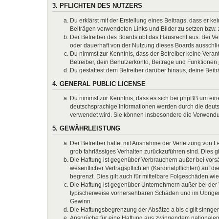
3. PFLICHTEN DES NUTZERS
Du erklärst mit der Erstellung eines Beitrags, dass er k
Beiträgen verwendeten Links und Bilder zu setzen bzw.
Der Betreiber des Boards übt das Hausrecht aus. Bei 
oder dauerhaft von der Nutzung dieses Boards ausschlie
Du nimmst zur Kenntnis, dass der Betreiber keine Verantw
Betreiber, dein Benutzerkonto, Beiträge und Funktionen 
Du gestattest dem Betreiber darüber hinaus, deine Beit
4. GENERAL PUBLIC LICENSE
Du nimmst zur Kenntnis, dass es sich bei phpBB um eine
deutschsprachige Informationen werden durch die deuts
verwendet wird. Sie können insbesondere die Verwendun
5. GEWÄHRLEISTUNG
Der Betreiber haftet mit Ausnahme der Verletzung von Le
grob fahrlässiges Verhalten zurückzuführen sind. Dies 
Die Haftung ist gegenüber Verbrauchern außer bei vors
wesentlicher Vertragspflichten (Kardinalpflichten) auf
begrenzt. Dies gilt auch für mittelbare Folgeschäden 
Die Haftung ist gegenüber Unternehmern außer bei der V
typischerweise vorhersehbaren Schäden und im Übrigen 
Gewinn.
Die Haftungsbegrenzung der Absätze a bis c gilt sinnge
Ansprüche für eine Haftung aus zwingendem nationalem