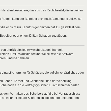
erklärst insbesondere, dass du das Recht besitzt, die in deinen
en Regeln kann der Betreiber dich nach Abmahnung zeitweise
er die er nicht zur Kenntnis genommen hat. Du gestattest dem
 Betreiber oder einem Dritten Schaden zuzufügen.
re von phpBB Limited (www.phpbb.com) handelt;
inen Einfluss auf die Art und Weise, wie die Software
Foren Einfluss nehmen.
inalpflichten) nur für Schäden, die auf ein vorsätzliches oder
von Leben, Körper und Gesundheit und der Verletzung
r Höhe nach auf die vertragstypischen Durchschnittsschäden
sigem Verhalten des Betreibers auf die bei Vertragsschluss
lt auch für mittelbare Schäden, insbesondere entgangenen