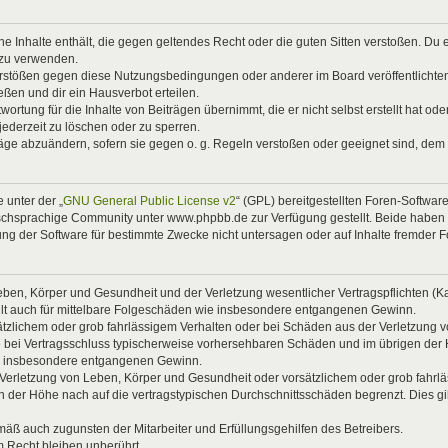
eine Inhalte enthält, die gegen geltendes Recht oder die guten Sitten verstoßen. Du 
 zu verwenden.
Verstößen gegen diese Nutzungsbedingungen oder anderer im Board veröffentlicht
ßen und dir ein Hausverbot erteilen.
ortung für die Inhalte von Beiträgen übernimmt, die er nicht selbst erstellt hat od
jederzeit zu löschen oder zu sperren.
räge abzuändern, sofern sie gegen o. g. Regeln verstoßen oder geeignet sind, dem
 unter der „
GNU General Public License v2
“ (GPL) bereitgestellten Foren-Softwa
chsprachige Community unter www.phpbb.de zur Verfügung gestellt. Beide haben ke
g der Software für bestimmte Zwecke nicht untersagen oder auf Inhalte fremder 
ben, Körper und Gesundheit und der Verletzung wesentlicher Vertragspflichten (Kard
gilt auch für mittelbare Folgeschäden wie insbesondere entgangenen Gewinn.
ätzlichem oder grob fahrlässigem Verhalten oder bei Schäden aus der Verletzung 
 die bei Vertragsschluss typischerweise vorhersehbaren Schäden und im übrigen de
wie insbesondere entgangenen Gewinn.
erletzung von Leben, Körper und Gesundheit oder vorsätzlichem oder grob fahrläs
der Höhe nach auf die vertragstypischen Durchschnittsschäden begrenzt. Dies gi
mäß auch zugunsten der Mitarbeiter und Erfüllungsgehilfen des Betreibers.
 Recht bleiben unberührt.