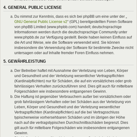
4. GENERAL PUBLIC LICENSE
Du nimmst zur Kenntnis, dass es sich bei phpBB um eine unter der „
GNU General Public License v2
“ (GPL) bereitgestellten Foren-Software
von phpBB Limited (www.phpbb.com) handelt; deutschsprachige
Informationen werden durch die deutschsprachige Community unter
www.phpbb.de zur Verfügung gestellt. Beide haben keinen Einfluss auf
die Art und Weise, wie die Software verwendet wird. Sie können
insbesondere die Verwendung der Software für bestimmte Zwecke nicht
untersagen oder auf Inhalte fremder Foren Einfluss nehmen.
5. GEWÄHRLEISTUNG
Der Betreiber haftet mit Ausnahme der Verletzung von Leben, Körper
und Gesundheit und der Verletzung wesentlicher Vertragspflichten
(Kardinalpflichten) nur für Schäden, die auf ein vorsätzliches oder grob
fahrlässiges Verhalten zurückzuführen sind. Dies gilt auch für mittelbare
Folgeschäden wie insbesondere entgangenen Gewinn.
Die Haftung ist gegenüber Verbrauchern außer bei vorsätzlichem oder
grob fahrlässigem Verhalten oder bei Schäden aus der Verletzung von
Leben, Körper und Gesundheit und der Verletzung wesentlicher
Vertragspflichten (Kardinalpflichten) auf die bei Vertragsschluss
typischerweise vorhersehbaren Schäden und im übrigen der Höhe
nach auf die vertragstypischen Durchschnittsschäden begrenzt. Dies
gilt auch für mittelbare Folgeschäden wie insbesondere entgangenen
Gewinn.