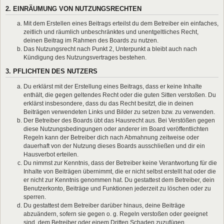
2. EINRÄUMUNG VON NUTZUNGSRECHTEN
Mit dem Erstellen eines Beitrags erteilst du dem Betreiber ein einfaches,
zeitlich und räumlich unbeschränktes und unentgeltliches Recht,
deinen Beitrag im Rahmen des Boards zu nutzen.
Das Nutzungsrecht nach Punkt 2, Unterpunkt a bleibt auch nach
Kündigung des Nutzungsvertrages bestehen.
3. PFLICHTEN DES NUTZERS
Du erklärst mit der Erstellung eines Beitrags, dass er keine Inhalte
enthält, die gegen geltendes Recht oder die guten Sitten verstoßen. Du
erklärst insbesondere, dass du das Recht besitzt, die in deinen
Beiträgen verwendeten Links und Bilder zu setzen bzw. zu verwenden.
Der Betreiber des Boards übt das Hausrecht aus. Bei Verstößen gegen
diese Nutzungsbedingungen oder anderer im Board veröffentlichten
Regeln kann der Betreiber dich nach Abmahnung zeitweise oder
dauerhaft von der Nutzung dieses Boards ausschließen und dir ein
Hausverbot erteilen.
Du nimmst zur Kenntnis, dass der Betreiber keine Verantwortung für die
Inhalte von Beiträgen übernimmt, die er nicht selbst erstellt hat oder die
er nicht zur Kenntnis genommen hat. Du gestattest dem Betreiber, dein
Benutzerkonto, Beiträge und Funktionen jederzeit zu löschen oder zu
sperren.
Du gestattest dem Betreiber darüber hinaus, deine Beiträge
abzuändern, sofern sie gegen o. g. Regeln verstoßen oder geeignet
sind, dem Betreiber oder einem Dritten Schaden zuzufügen.