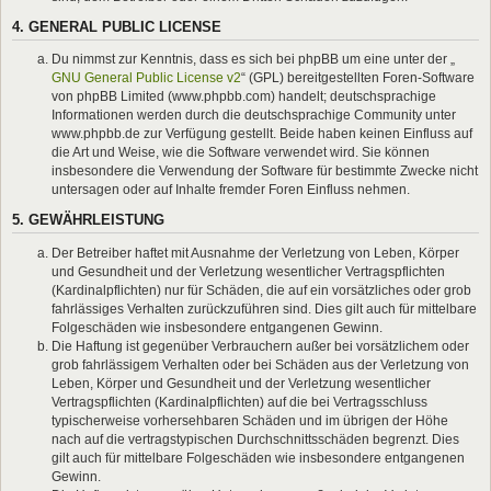
4. GENERAL PUBLIC LICENSE
Du nimmst zur Kenntnis, dass es sich bei phpBB um eine unter der „
GNU General Public License v2
“ (GPL) bereitgestellten Foren-Software
von phpBB Limited (www.phpbb.com) handelt; deutschsprachige
Informationen werden durch die deutschsprachige Community unter
www.phpbb.de zur Verfügung gestellt. Beide haben keinen Einfluss auf
die Art und Weise, wie die Software verwendet wird. Sie können
insbesondere die Verwendung der Software für bestimmte Zwecke nicht
untersagen oder auf Inhalte fremder Foren Einfluss nehmen.
5. GEWÄHRLEISTUNG
Der Betreiber haftet mit Ausnahme der Verletzung von Leben, Körper
und Gesundheit und der Verletzung wesentlicher Vertragspflichten
(Kardinalpflichten) nur für Schäden, die auf ein vorsätzliches oder grob
fahrlässiges Verhalten zurückzuführen sind. Dies gilt auch für mittelbare
Folgeschäden wie insbesondere entgangenen Gewinn.
Die Haftung ist gegenüber Verbrauchern außer bei vorsätzlichem oder
grob fahrlässigem Verhalten oder bei Schäden aus der Verletzung von
Leben, Körper und Gesundheit und der Verletzung wesentlicher
Vertragspflichten (Kardinalpflichten) auf die bei Vertragsschluss
typischerweise vorhersehbaren Schäden und im übrigen der Höhe
nach auf die vertragstypischen Durchschnittsschäden begrenzt. Dies
gilt auch für mittelbare Folgeschäden wie insbesondere entgangenen
Gewinn.