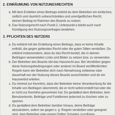
2. EINRÄUMUNG VON NUTZUNGSRECHTEN
Mit dem Erstellen eines Beitrags erteilst du dem Betreiber ein einfaches,
zeitlich und räumlich unbeschränktes und unentgeltliches Recht,
deinen Beitrag im Rahmen des Boards zu nutzen.
Das Nutzungsrecht nach Punkt 2, Unterpunkt a bleibt auch nach
Kündigung des Nutzungsvertrages bestehen.
3. PFLICHTEN DES NUTZERS
Du erklärst mit der Erstellung eines Beitrags, dass er keine Inhalte
enthält, die gegen geltendes Recht oder die guten Sitten verstoßen. Du
erklärst insbesondere, dass du das Recht besitzt, die in deinen
Beiträgen verwendeten Links und Bilder zu setzen bzw. zu verwenden.
Der Betreiber des Boards übt das Hausrecht aus. Bei Verstößen gegen
diese Nutzungsbedingungen oder anderer im Board veröffentlichten
Regeln kann der Betreiber dich nach Abmahnung zeitweise oder
dauerhaft von der Nutzung dieses Boards ausschließen und dir ein
Hausverbot erteilen.
Du nimmst zur Kenntnis, dass der Betreiber keine Verantwortung für die
Inhalte von Beiträgen übernimmt, die er nicht selbst erstellt hat oder die
er nicht zur Kenntnis genommen hat. Du gestattest dem Betreiber, dein
Benutzerkonto, Beiträge und Funktionen jederzeit zu löschen oder zu
sperren.
Du gestattest dem Betreiber darüber hinaus, deine Beiträge
abzuändern, sofern sie gegen o. g. Regeln verstoßen oder geeignet
sind, dem Betreiber oder einem Dritten Schaden zuzufügen.