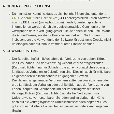
4. GENERAL PUBLIC LICENSE
Du nimmst zur Kenntnis, dass es sich bei phpBB um eine unter der „
GNU General Public License v2
“ (GPL) bereitgestellten Foren-Software
von phpBB Limited (www.phpbb.com) handelt; deutschsprachige
Informationen werden durch die deutschsprachige Community unter
www.phpbb.de zur Verfügung gestellt. Beide haben keinen Einfluss auf
die Art und Weise, wie die Software verwendet wird. Sie können
insbesondere die Verwendung der Software für bestimmte Zwecke nicht
untersagen oder auf Inhalte fremder Foren Einfluss nehmen.
5. GEWÄHRLEISTUNG
Der Betreiber haftet mit Ausnahme der Verletzung von Leben, Körper
und Gesundheit und der Verletzung wesentlicher Vertragspflichten
(Kardinalpflichten) nur für Schäden, die auf ein vorsätzliches oder grob
fahrlässiges Verhalten zurückzuführen sind. Dies gilt auch für mittelbare
Folgeschäden wie insbesondere entgangenen Gewinn.
Die Haftung ist gegenüber Verbrauchern außer bei vorsätzlichem oder
grob fahrlässigem Verhalten oder bei Schäden aus der Verletzung von
Leben, Körper und Gesundheit und der Verletzung wesentlicher
Vertragspflichten (Kardinalpflichten) auf die bei Vertragsschluss
typischerweise vorhersehbaren Schäden und im übrigen der Höhe
nach auf die vertragstypischen Durchschnittsschäden begrenzt. Dies
gilt auch für mittelbare Folgeschäden wie insbesondere entgangenen
Gewinn.