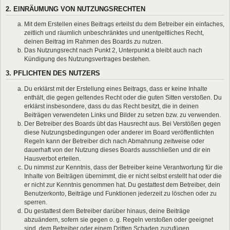
2. EINRÄUMUNG VON NUTZUNGSRECHTEN
Mit dem Erstellen eines Beitrags erteilst du dem Betreiber ein einfaches,
zeitlich und räumlich unbeschränktes und unentgeltliches Recht,
deinen Beitrag im Rahmen des Boards zu nutzen.
Das Nutzungsrecht nach Punkt 2, Unterpunkt a bleibt auch nach
Kündigung des Nutzungsvertrages bestehen.
3. PFLICHTEN DES NUTZERS
Du erklärst mit der Erstellung eines Beitrags, dass er keine Inhalte
enthält, die gegen geltendes Recht oder die guten Sitten verstoßen. Du
erklärst insbesondere, dass du das Recht besitzt, die in deinen
Beiträgen verwendeten Links und Bilder zu setzen bzw. zu verwenden.
Der Betreiber des Boards übt das Hausrecht aus. Bei Verstößen gegen
diese Nutzungsbedingungen oder anderer im Board veröffentlichten
Regeln kann der Betreiber dich nach Abmahnung zeitweise oder
dauerhaft von der Nutzung dieses Boards ausschließen und dir ein
Hausverbot erteilen.
Du nimmst zur Kenntnis, dass der Betreiber keine Verantwortung für die
Inhalte von Beiträgen übernimmt, die er nicht selbst erstellt hat oder die
er nicht zur Kenntnis genommen hat. Du gestattest dem Betreiber, dein
Benutzerkonto, Beiträge und Funktionen jederzeit zu löschen oder zu
sperren.
Du gestattest dem Betreiber darüber hinaus, deine Beiträge
abzuändern, sofern sie gegen o. g. Regeln verstoßen oder geeignet
sind, dem Betreiber oder einem Dritten Schaden zuzufügen.