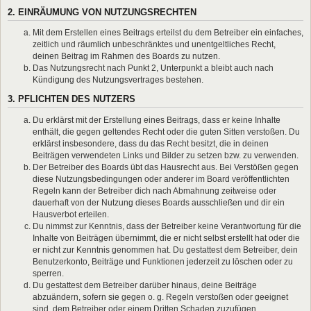
2. EINRÄUMUNG VON NUTZUNGSRECHTEN
Mit dem Erstellen eines Beitrags erteilst du dem Betreiber ein einfaches,
zeitlich und räumlich unbeschränktes und unentgeltliches Recht,
deinen Beitrag im Rahmen des Boards zu nutzen.
Das Nutzungsrecht nach Punkt 2, Unterpunkt a bleibt auch nach
Kündigung des Nutzungsvertrages bestehen.
3. PFLICHTEN DES NUTZERS
Du erklärst mit der Erstellung eines Beitrags, dass er keine Inhalte
enthält, die gegen geltendes Recht oder die guten Sitten verstoßen. Du
erklärst insbesondere, dass du das Recht besitzt, die in deinen
Beiträgen verwendeten Links und Bilder zu setzen bzw. zu verwenden.
Der Betreiber des Boards übt das Hausrecht aus. Bei Verstößen gegen
diese Nutzungsbedingungen oder anderer im Board veröffentlichten
Regeln kann der Betreiber dich nach Abmahnung zeitweise oder
dauerhaft von der Nutzung dieses Boards ausschließen und dir ein
Hausverbot erteilen.
Du nimmst zur Kenntnis, dass der Betreiber keine Verantwortung für die
Inhalte von Beiträgen übernimmt, die er nicht selbst erstellt hat oder die
er nicht zur Kenntnis genommen hat. Du gestattest dem Betreiber, dein
Benutzerkonto, Beiträge und Funktionen jederzeit zu löschen oder zu
sperren.
Du gestattest dem Betreiber darüber hinaus, deine Beiträge
abzuändern, sofern sie gegen o. g. Regeln verstoßen oder geeignet
sind, dem Betreiber oder einem Dritten Schaden zuzufügen.