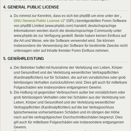
4. GENERAL PUBLIC LICENSE
Du nimmst zur Kenntnis, dass es sich bei phpBB um eine unter der „
GNU General Public License v2
“ (GPL) bereitgestellten Foren-Software
von phpBB Limited (www.phpbb.com) handelt; deutschsprachige
Informationen werden durch die deutschsprachige Community unter
www.phpbb.de zur Verfügung gestellt. Beide haben keinen Einfluss auf
die Art und Weise, wie die Software verwendet wird. Sie können
insbesondere die Verwendung der Software für bestimmte Zwecke nicht
untersagen oder auf Inhalte fremder Foren Einfluss nehmen.
5. GEWÄHRLEISTUNG
Der Betreiber haftet mit Ausnahme der Verletzung von Leben, Körper
und Gesundheit und der Verletzung wesentlicher Vertragspflichten
(Kardinalpflichten) nur für Schäden, die auf ein vorsätzliches oder grob
fahrlässiges Verhalten zurückzuführen sind. Dies gilt auch für mittelbare
Folgeschäden wie insbesondere entgangenen Gewinn.
Die Haftung ist gegenüber Verbrauchern außer bei vorsätzlichem oder
grob fahrlässigem Verhalten oder bei Schäden aus der Verletzung von
Leben, Körper und Gesundheit und der Verletzung wesentlicher
Vertragspflichten (Kardinalpflichten) auf die bei Vertragsschluss
typischerweise vorhersehbaren Schäden und im übrigen der Höhe
nach auf die vertragstypischen Durchschnittsschäden begrenzt. Dies
gilt auch für mittelbare Folgeschäden wie insbesondere entgangenen
Gewinn.