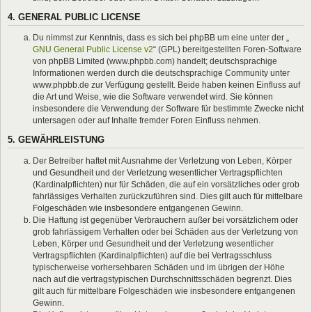
4. GENERAL PUBLIC LICENSE
Du nimmst zur Kenntnis, dass es sich bei phpBB um eine unter der „
GNU General Public License v2
“ (GPL) bereitgestellten Foren-Software
von phpBB Limited (www.phpbb.com) handelt; deutschsprachige
Informationen werden durch die deutschsprachige Community unter
www.phpbb.de zur Verfügung gestellt. Beide haben keinen Einfluss auf
die Art und Weise, wie die Software verwendet wird. Sie können
insbesondere die Verwendung der Software für bestimmte Zwecke nicht
untersagen oder auf Inhalte fremder Foren Einfluss nehmen.
5. GEWÄHRLEISTUNG
Der Betreiber haftet mit Ausnahme der Verletzung von Leben, Körper
und Gesundheit und der Verletzung wesentlicher Vertragspflichten
(Kardinalpflichten) nur für Schäden, die auf ein vorsätzliches oder grob
fahrlässiges Verhalten zurückzuführen sind. Dies gilt auch für mittelbare
Folgeschäden wie insbesondere entgangenen Gewinn.
Die Haftung ist gegenüber Verbrauchern außer bei vorsätzlichem oder
grob fahrlässigem Verhalten oder bei Schäden aus der Verletzung von
Leben, Körper und Gesundheit und der Verletzung wesentlicher
Vertragspflichten (Kardinalpflichten) auf die bei Vertragsschluss
typischerweise vorhersehbaren Schäden und im übrigen der Höhe
nach auf die vertragstypischen Durchschnittsschäden begrenzt. Dies
gilt auch für mittelbare Folgeschäden wie insbesondere entgangenen
Gewinn.