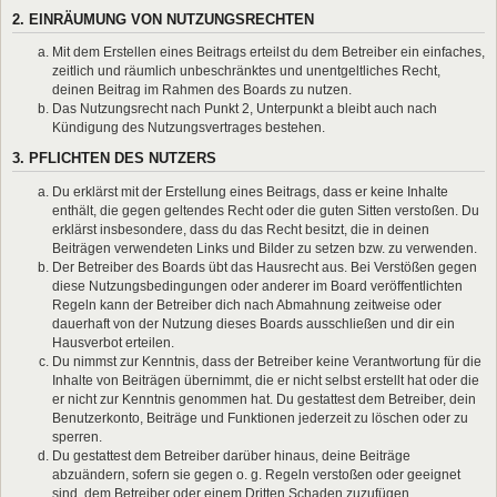
2. EINRÄUMUNG VON NUTZUNGSRECHTEN
Mit dem Erstellen eines Beitrags erteilst du dem Betreiber ein einfaches,
zeitlich und räumlich unbeschränktes und unentgeltliches Recht,
deinen Beitrag im Rahmen des Boards zu nutzen.
Das Nutzungsrecht nach Punkt 2, Unterpunkt a bleibt auch nach
Kündigung des Nutzungsvertrages bestehen.
3. PFLICHTEN DES NUTZERS
Du erklärst mit der Erstellung eines Beitrags, dass er keine Inhalte
enthält, die gegen geltendes Recht oder die guten Sitten verstoßen. Du
erklärst insbesondere, dass du das Recht besitzt, die in deinen
Beiträgen verwendeten Links und Bilder zu setzen bzw. zu verwenden.
Der Betreiber des Boards übt das Hausrecht aus. Bei Verstößen gegen
diese Nutzungsbedingungen oder anderer im Board veröffentlichten
Regeln kann der Betreiber dich nach Abmahnung zeitweise oder
dauerhaft von der Nutzung dieses Boards ausschließen und dir ein
Hausverbot erteilen.
Du nimmst zur Kenntnis, dass der Betreiber keine Verantwortung für die
Inhalte von Beiträgen übernimmt, die er nicht selbst erstellt hat oder die
er nicht zur Kenntnis genommen hat. Du gestattest dem Betreiber, dein
Benutzerkonto, Beiträge und Funktionen jederzeit zu löschen oder zu
sperren.
Du gestattest dem Betreiber darüber hinaus, deine Beiträge
abzuändern, sofern sie gegen o. g. Regeln verstoßen oder geeignet
sind, dem Betreiber oder einem Dritten Schaden zuzufügen.