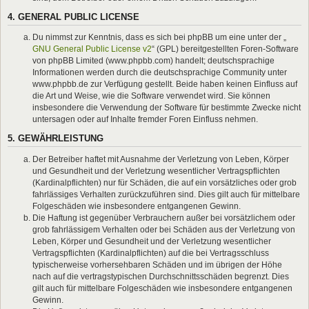
4. GENERAL PUBLIC LICENSE
Du nimmst zur Kenntnis, dass es sich bei phpBB um eine unter der „
GNU General Public License v2
“ (GPL) bereitgestellten Foren-Software
von phpBB Limited (www.phpbb.com) handelt; deutschsprachige
Informationen werden durch die deutschsprachige Community unter
www.phpbb.de zur Verfügung gestellt. Beide haben keinen Einfluss auf
die Art und Weise, wie die Software verwendet wird. Sie können
insbesondere die Verwendung der Software für bestimmte Zwecke nicht
untersagen oder auf Inhalte fremder Foren Einfluss nehmen.
5. GEWÄHRLEISTUNG
Der Betreiber haftet mit Ausnahme der Verletzung von Leben, Körper
und Gesundheit und der Verletzung wesentlicher Vertragspflichten
(Kardinalpflichten) nur für Schäden, die auf ein vorsätzliches oder grob
fahrlässiges Verhalten zurückzuführen sind. Dies gilt auch für mittelbare
Folgeschäden wie insbesondere entgangenen Gewinn.
Die Haftung ist gegenüber Verbrauchern außer bei vorsätzlichem oder
grob fahrlässigem Verhalten oder bei Schäden aus der Verletzung von
Leben, Körper und Gesundheit und der Verletzung wesentlicher
Vertragspflichten (Kardinalpflichten) auf die bei Vertragsschluss
typischerweise vorhersehbaren Schäden und im übrigen der Höhe
nach auf die vertragstypischen Durchschnittsschäden begrenzt. Dies
gilt auch für mittelbare Folgeschäden wie insbesondere entgangenen
Gewinn.