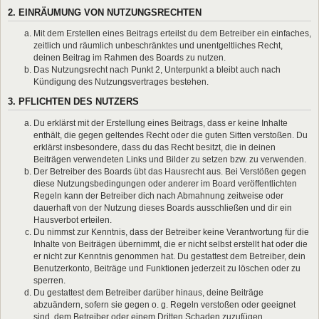
2. EINRÄUMUNG VON NUTZUNGSRECHTEN
Mit dem Erstellen eines Beitrags erteilst du dem Betreiber ein einfaches,
zeitlich und räumlich unbeschränktes und unentgeltliches Recht,
deinen Beitrag im Rahmen des Boards zu nutzen.
Das Nutzungsrecht nach Punkt 2, Unterpunkt a bleibt auch nach
Kündigung des Nutzungsvertrages bestehen.
3. PFLICHTEN DES NUTZERS
Du erklärst mit der Erstellung eines Beitrags, dass er keine Inhalte
enthält, die gegen geltendes Recht oder die guten Sitten verstoßen. Du
erklärst insbesondere, dass du das Recht besitzt, die in deinen
Beiträgen verwendeten Links und Bilder zu setzen bzw. zu verwenden.
Der Betreiber des Boards übt das Hausrecht aus. Bei Verstößen gegen
diese Nutzungsbedingungen oder anderer im Board veröffentlichten
Regeln kann der Betreiber dich nach Abmahnung zeitweise oder
dauerhaft von der Nutzung dieses Boards ausschließen und dir ein
Hausverbot erteilen.
Du nimmst zur Kenntnis, dass der Betreiber keine Verantwortung für die
Inhalte von Beiträgen übernimmt, die er nicht selbst erstellt hat oder die
er nicht zur Kenntnis genommen hat. Du gestattest dem Betreiber, dein
Benutzerkonto, Beiträge und Funktionen jederzeit zu löschen oder zu
sperren.
Du gestattest dem Betreiber darüber hinaus, deine Beiträge
abzuändern, sofern sie gegen o. g. Regeln verstoßen oder geeignet
sind, dem Betreiber oder einem Dritten Schaden zuzufügen.