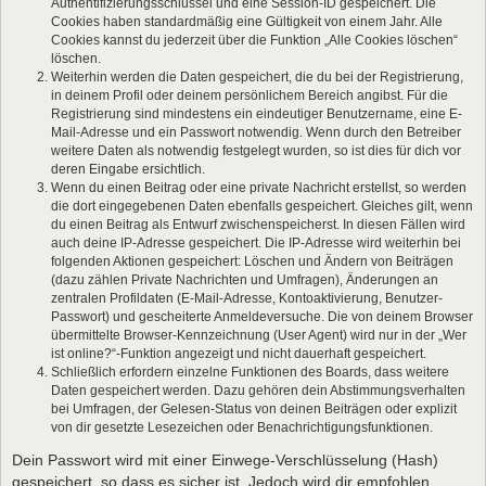
Authentifizierungsschlüssel und eine Session-ID gespeichert. Die
Cookies haben standardmäßig eine Gültigkeit von einem Jahr. Alle
Cookies kannst du jederzeit über die Funktion „Alle Cookies löschen“
löschen.
Weiterhin werden die Daten gespeichert, die du bei der Registrierung,
in deinem Profil oder deinem persönlichem Bereich angibst. Für die
Registrierung sind mindestens ein eindeutiger Benutzername, eine E-
Mail-Adresse und ein Passwort notwendig. Wenn durch den Betreiber
weitere Daten als notwendig festgelegt wurden, so ist dies für dich vor
deren Eingabe ersichtlich.
Wenn du einen Beitrag oder eine private Nachricht erstellst, so werden
die dort eingegebenen Daten ebenfalls gespeichert. Gleiches gilt, wenn
du einen Beitrag als Entwurf zwischenspeicherst. In diesen Fällen wird
auch deine IP-Adresse gespeichert. Die IP-Adresse wird weiterhin bei
folgenden Aktionen gespeichert: Löschen und Ändern von Beiträgen
(dazu zählen Private Nachrichten und Umfragen), Änderungen an
zentralen Profildaten (E-Mail-Adresse, Kontoaktivierung, Benutzer-
Passwort) und gescheiterte Anmeldeversuche. Die von deinem Browser
übermittelte Browser-Kennzeichnung (User Agent) wird nur in der „Wer
ist online?“-Funktion angezeigt und nicht dauerhaft gespeichert.
Schließlich erfordern einzelne Funktionen des Boards, dass weitere
Daten gespeichert werden. Dazu gehören dein Abstimmungsverhalten
bei Umfragen, der Gelesen-Status von deinen Beiträgen oder explizit
von dir gesetzte Lesezeichen oder Benachrichtigungsfunktionen.
Dein Passwort wird mit einer Einwege-Verschlüsselung (Hash)
gespeichert, so dass es sicher ist. Jedoch wird dir empfohlen,