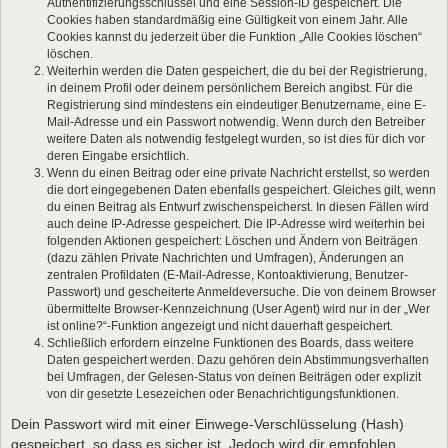
Authentifizierungsschlüssel und eine Session-ID gespeichert. Die
Cookies haben standardmäßig eine Gültigkeit von einem Jahr. Alle
Cookies kannst du jederzeit über die Funktion „Alle Cookies löschen“
löschen.
Weiterhin werden die Daten gespeichert, die du bei der Registrierung,
in deinem Profil oder deinem persönlichem Bereich angibst. Für die
Registrierung sind mindestens ein eindeutiger Benutzername, eine E-
Mail-Adresse und ein Passwort notwendig. Wenn durch den Betreiber
weitere Daten als notwendig festgelegt wurden, so ist dies für dich vor
deren Eingabe ersichtlich.
Wenn du einen Beitrag oder eine private Nachricht erstellst, so werden
die dort eingegebenen Daten ebenfalls gespeichert. Gleiches gilt, wenn
du einen Beitrag als Entwurf zwischenspeicherst. In diesen Fällen wird
auch deine IP-Adresse gespeichert. Die IP-Adresse wird weiterhin bei
folgenden Aktionen gespeichert: Löschen und Ändern von Beiträgen
(dazu zählen Private Nachrichten und Umfragen), Änderungen an
zentralen Profildaten (E-Mail-Adresse, Kontoaktivierung, Benutzer-
Passwort) und gescheiterte Anmeldeversuche. Die von deinem Browser
übermittelte Browser-Kennzeichnung (User Agent) wird nur in der „Wer
ist online?“-Funktion angezeigt und nicht dauerhaft gespeichert.
Schließlich erfordern einzelne Funktionen des Boards, dass weitere
Daten gespeichert werden. Dazu gehören dein Abstimmungsverhalten
bei Umfragen, der Gelesen-Status von deinen Beiträgen oder explizit
von dir gesetzte Lesezeichen oder Benachrichtigungsfunktionen.
Dein Passwort wird mit einer Einwege-Verschlüsselung (Hash)
gespeichert, so dass es sicher ist. Jedoch wird dir empfohlen,