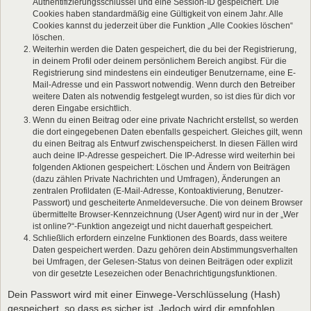
Authentifizierungsschlüssel und eine Session-ID gespeichert. Die
Cookies haben standardmäßig eine Gültigkeit von einem Jahr. Alle
Cookies kannst du jederzeit über die Funktion „Alle Cookies löschen“
löschen.
Weiterhin werden die Daten gespeichert, die du bei der Registrierung,
in deinem Profil oder deinem persönlichem Bereich angibst. Für die
Registrierung sind mindestens ein eindeutiger Benutzername, eine E-
Mail-Adresse und ein Passwort notwendig. Wenn durch den Betreiber
weitere Daten als notwendig festgelegt wurden, so ist dies für dich vor
deren Eingabe ersichtlich.
Wenn du einen Beitrag oder eine private Nachricht erstellst, so werden
die dort eingegebenen Daten ebenfalls gespeichert. Gleiches gilt, wenn
du einen Beitrag als Entwurf zwischenspeicherst. In diesen Fällen wird
auch deine IP-Adresse gespeichert. Die IP-Adresse wird weiterhin bei
folgenden Aktionen gespeichert: Löschen und Ändern von Beiträgen
(dazu zählen Private Nachrichten und Umfragen), Änderungen an
zentralen Profildaten (E-Mail-Adresse, Kontoaktivierung, Benutzer-
Passwort) und gescheiterte Anmeldeversuche. Die von deinem Browser
übermittelte Browser-Kennzeichnung (User Agent) wird nur in der „Wer
ist online?“-Funktion angezeigt und nicht dauerhaft gespeichert.
Schließlich erfordern einzelne Funktionen des Boards, dass weitere
Daten gespeichert werden. Dazu gehören dein Abstimmungsverhalten
bei Umfragen, der Gelesen-Status von deinen Beiträgen oder explizit
von dir gesetzte Lesezeichen oder Benachrichtigungsfunktionen.
Dein Passwort wird mit einer Einwege-Verschlüsselung (Hash)
gespeichert, so dass es sicher ist. Jedoch wird dir empfohlen,