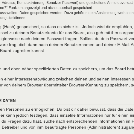
l-Adresse, Kontoaktivierung, Benutzer-Passwort) und gescheiterte Anmeldeversuch
ine?“-Funktion angezeigt und nicht dauerhaft gespeichert.
 dass weitere Daten gespeichert werden. Dazu gehören dein Abstimmungsverhalten
gungsfunktionen.
(Hash) gespeichert, so dass es sicher ist. Jedoch wird dir empfohlen, 
ssel zu deinem Benutzerkonto für das Board, also geh mit ihm sorgsam
htigterweise nach deinem Passwort fragen. Solltest du dein Passwort v
are fragt dich dann nach deinem Benutzernamen und deiner E-Mail-Ad
Board zugreifen kannst.
en und oben näher spezifizierten Daten zu speichern, um das Board be
en einer Interessenabwägung zwischen deinen und seinen Interessen so
r von deinem Browser übermittelter Browser-Kennung zu speichern, so
R DATEN
n Personen zu ermöglichen. Du bist dir daher bewusst, dass die Daten d
ber kann jedoch festlegen, dass einzelne Informationen nur für einen ei
nn du Fragen dazu hast, suche nach entsprechenden Informationen im Fo
en Betreiber und von ihm beauftragte Personen (Administratoren) zugäng