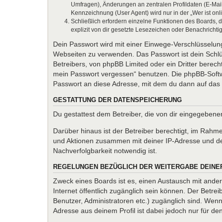
Umfragen), Änderungen an zentralen Profildaten (E-Mai
Kennzeichnung (User Agent) wird nur in der „Wer ist onl
Schließlich erfordern einzelne Funktionen des Boards,
explizit von dir gesetzte Lesezeichen oder Benachrichti
Dein Passwort wird mit einer Einwege-Verschlüsselung 
Webseiten zu verwenden. Das Passwort ist dein Schlü
Betreibers, von phpBB Limited oder ein Dritter berec
mein Passwort vergessen“ benutzen. Die phpBB-Softw
Passwort an diese Adresse, mit dem du dann auf das 
GESTATTUNG DER DATENSPEICHERUNG
Du gestattest dem Betreiber, die von dir eingegeben
Darüber hinaus ist der Betreiber berechtigt, im Rahm
und Aktionen zusammen mit deiner IP-Adresse und de
Nachverfolgbarkeit notwendig ist.
REGELUNGEN BEZÜGLICH DER WEITERGABE DEINE
Zweck eines Boards ist es, einen Austausch mit andere
Internet öffentlich zugänglich sein können. Der Betrei
Benutzer, Administratoren etc.) zugänglich sind. We
Adresse aus deinem Profil ist dabei jedoch nur für d