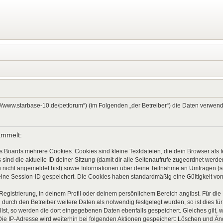
ps://www.starbase-10.de/petforum“) (im Folgenden „der Betreiber“) die Daten verw
ammelt:
s Boards mehrere Cookies. Cookies sind kleine Textdateien, die dein Browser als
 sind die aktuelle ID deiner Sitzung (damit dir alle Seitenaufrufe zugeordnet werd
u nicht angemeldet bist) sowie Informationen über deine Teilnahme an Umfragen (s
eine Session-ID gespeichert. Die Cookies haben standardmäßig eine Gültigkeit von 
 Registrierung, in deinem Profil oder deinem persönlichem Bereich angibst. Für di
rch den Betreiber weitere Daten als notwendig festgelegt wurden, so ist dies für 
llst, so werden die dort eingegebenen Daten ebenfalls gespeichert. Gleiches gilt, 
Die IP-Adresse wird weiterhin bei folgenden Aktionen gespeichert: Löschen und Ä