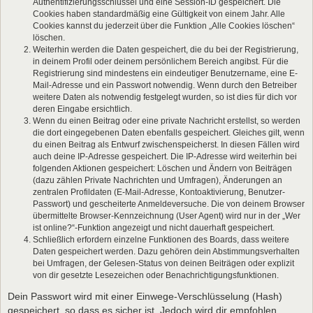
Authentifizierungsschlüssel und eine Session-ID gespeichert. Die
Cookies haben standardmäßig eine Gültigkeit von einem Jahr. Alle
Cookies kannst du jederzeit über die Funktion „Alle Cookies löschen“
löschen.
Weiterhin werden die Daten gespeichert, die du bei der Registrierung,
in deinem Profil oder deinem persönlichem Bereich angibst. Für die
Registrierung sind mindestens ein eindeutiger Benutzername, eine E-
Mail-Adresse und ein Passwort notwendig. Wenn durch den Betreiber
weitere Daten als notwendig festgelegt wurden, so ist dies für dich vor
deren Eingabe ersichtlich.
Wenn du einen Beitrag oder eine private Nachricht erstellst, so werden
die dort eingegebenen Daten ebenfalls gespeichert. Gleiches gilt, wenn
du einen Beitrag als Entwurf zwischenspeicherst. In diesen Fällen wird
auch deine IP-Adresse gespeichert. Die IP-Adresse wird weiterhin bei
folgenden Aktionen gespeichert: Löschen und Ändern von Beiträgen
(dazu zählen Private Nachrichten und Umfragen), Änderungen an
zentralen Profildaten (E-Mail-Adresse, Kontoaktivierung, Benutzer-
Passwort) und gescheiterte Anmeldeversuche. Die von deinem Browser
übermittelte Browser-Kennzeichnung (User Agent) wird nur in der „Wer
ist online?“-Funktion angezeigt und nicht dauerhaft gespeichert.
Schließlich erfordern einzelne Funktionen des Boards, dass weitere
Daten gespeichert werden. Dazu gehören dein Abstimmungsverhalten
bei Umfragen, der Gelesen-Status von deinen Beiträgen oder explizit
von dir gesetzte Lesezeichen oder Benachrichtigungsfunktionen.
Dein Passwort wird mit einer Einwege-Verschlüsselung (Hash)
gespeichert, so dass es sicher ist. Jedoch wird dir empfohlen,