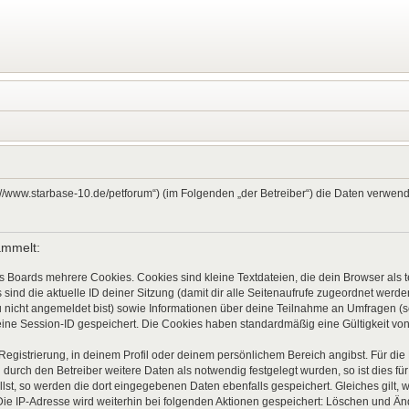
ps://www.starbase-10.de/petforum“) (im Folgenden „der Betreiber“) die Daten verw
ammelt:
s Boards mehrere Cookies. Cookies sind kleine Textdateien, die dein Browser als
 sind die aktuelle ID deiner Sitzung (damit dir alle Seitenaufrufe zugeordnet werd
u nicht angemeldet bist) sowie Informationen über deine Teilnahme an Umfragen (s
eine Session-ID gespeichert. Die Cookies haben standardmäßig eine Gültigkeit von 
 Registrierung, in deinem Profil oder deinem persönlichem Bereich angibst. Für di
rch den Betreiber weitere Daten als notwendig festgelegt wurden, so ist dies für 
llst, so werden die dort eingegebenen Daten ebenfalls gespeichert. Gleiches gilt, 
Die IP-Adresse wird weiterhin bei folgenden Aktionen gespeichert: Löschen und Ä