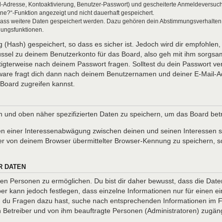
l-Adresse, Kontoaktivierung, Benutzer-Passwort) und gescheiterte Anmeldeversuch
ine?“-Funktion angezeigt und nicht dauerhaft gespeichert.
 dass weitere Daten gespeichert werden. Dazu gehören dein Abstimmungsverhalten
gungsfunktionen.
(Hash) gespeichert, so dass es sicher ist. Jedoch wird dir empfohlen, 
ssel zu deinem Benutzerkonto für das Board, also geh mit ihm sorgsam
htigterweise nach deinem Passwort fragen. Solltest du dein Passwort v
are fragt dich dann nach deinem Benutzernamen und deiner E-Mail-Ad
Board zugreifen kannst.
en und oben näher spezifizierten Daten zu speichern, um das Board be
en einer Interessenabwägung zwischen deinen und seinen Interessen so
r von deinem Browser übermittelter Browser-Kennung zu speichern, so
R DATEN
n Personen zu ermöglichen. Du bist dir daher bewusst, dass die Daten d
ber kann jedoch festlegen, dass einzelne Informationen nur für einen ei
nn du Fragen dazu hast, suche nach entsprechenden Informationen im Fo
en Betreiber und von ihm beauftragte Personen (Administratoren) zugäng