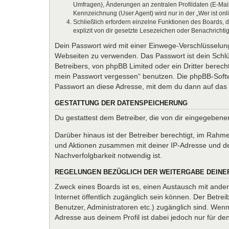
Umfragen), Änderungen an zentralen Profildaten (E-Mai
Kennzeichnung (User Agent) wird nur in der „Wer ist onl
Schließlich erfordern einzelne Funktionen des Boards,
explizit von dir gesetzte Lesezeichen oder Benachrichti
Dein Passwort wird mit einer Einwege-Verschlüsselung 
Webseiten zu verwenden. Das Passwort ist dein Schlü
Betreibers, von phpBB Limited oder ein Dritter berec
mein Passwort vergessen“ benutzen. Die phpBB-Softw
Passwort an diese Adresse, mit dem du dann auf das 
GESTATTUNG DER DATENSPEICHERUNG
Du gestattest dem Betreiber, die von dir eingegeben
Darüber hinaus ist der Betreiber berechtigt, im Rahm
und Aktionen zusammen mit deiner IP-Adresse und de
Nachverfolgbarkeit notwendig ist.
REGELUNGEN BEZÜGLICH DER WEITERGABE DEINE
Zweck eines Boards ist es, einen Austausch mit andere
Internet öffentlich zugänglich sein können. Der Betrei
Benutzer, Administratoren etc.) zugänglich sind. We
Adresse aus deinem Profil ist dabei jedoch nur für d