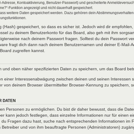
l-Adresse, Kontoaktivierung, Benutzer-Passwort) und gescheiterte Anmeldeversuch
ine?“-Funktion angezeigt und nicht dauerhaft gespeichert.
 dass weitere Daten gespeichert werden. Dazu gehören dein Abstimmungsverhalten
gungsfunktionen.
(Hash) gespeichert, so dass es sicher ist. Jedoch wird dir empfohlen, 
ssel zu deinem Benutzerkonto für das Board, also geh mit ihm sorgsam
htigterweise nach deinem Passwort fragen. Solltest du dein Passwort v
are fragt dich dann nach deinem Benutzernamen und deiner E-Mail-Ad
Board zugreifen kannst.
en und oben näher spezifizierten Daten zu speichern, um das Board be
en einer Interessenabwägung zwischen deinen und seinen Interessen so
r von deinem Browser übermittelter Browser-Kennung zu speichern, so
R DATEN
n Personen zu ermöglichen. Du bist dir daher bewusst, dass die Daten d
ber kann jedoch festlegen, dass einzelne Informationen nur für einen ei
nn du Fragen dazu hast, suche nach entsprechenden Informationen im Fo
en Betreiber und von ihm beauftragte Personen (Administratoren) zugäng