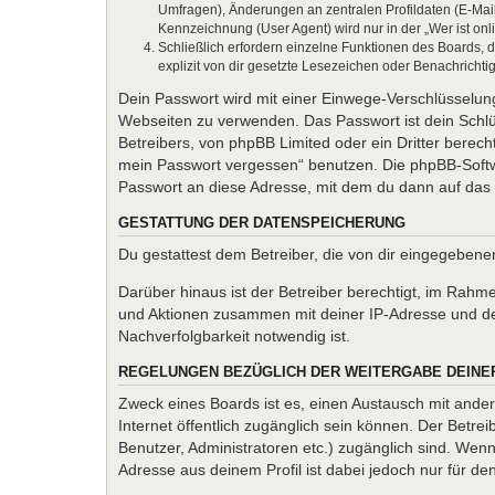
Umfragen), Änderungen an zentralen Profildaten (E-Mai
Kennzeichnung (User Agent) wird nur in der „Wer ist onl
Schließlich erfordern einzelne Funktionen des Boards,
explizit von dir gesetzte Lesezeichen oder Benachrichti
Dein Passwort wird mit einer Einwege-Verschlüsselung 
Webseiten zu verwenden. Das Passwort ist dein Schlü
Betreibers, von phpBB Limited oder ein Dritter berec
mein Passwort vergessen“ benutzen. Die phpBB-Softw
Passwort an diese Adresse, mit dem du dann auf das 
GESTATTUNG DER DATENSPEICHERUNG
Du gestattest dem Betreiber, die von dir eingegeben
Darüber hinaus ist der Betreiber berechtigt, im Rahm
und Aktionen zusammen mit deiner IP-Adresse und de
Nachverfolgbarkeit notwendig ist.
REGELUNGEN BEZÜGLICH DER WEITERGABE DEINE
Zweck eines Boards ist es, einen Austausch mit andere
Internet öffentlich zugänglich sein können. Der Betrei
Benutzer, Administratoren etc.) zugänglich sind. We
Adresse aus deinem Profil ist dabei jedoch nur für d