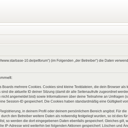
ps://www.starbase-10.de/petforum“) (im Folgenden „der Betreiber“) die Daten verw
ammelt:
s Boards mehrere Cookies. Cookies sind kleine Textdateien, die dein Browser als
 sind die aktuelle ID deiner Sitzung (damit dir alle Seitenaufrufe zugeordnet werd
u nicht angemeldet bist) sowie Informationen über deine Teilnahme an Umfragen (s
eine Session-ID gespeichert. Die Cookies haben standardmäßig eine Gültigkeit von 
 Registrierung, in deinem Profil oder deinem persönlichem Bereich angibst. Für di
rch den Betreiber weitere Daten als notwendig festgelegt wurden, so ist dies für 
llst, so werden die dort eingegebenen Daten ebenfalls gespeichert. Gleiches gilt, 
Die IP-Adresse wird weiterhin bei folgenden Aktionen gespeichert: Löschen und Ä